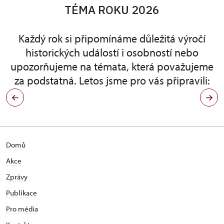
TÉMA ROKU 2026
Každý rok si připomínáme důležitá výročí
historických událostí i osobností nebo
upozorňujeme na témata, která považujeme
za podstatná. Letos jsme pro vás připravili:
Domů
Akce
Zprávy
Publikace
Pro média