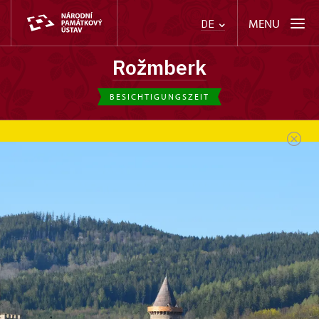
MENU
DE
Rožmberk
BESICHTIGUNGSZEIT