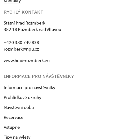
Kontakty
RYCHLÝ KONTAKT
Státní hrad Rožmberk
382 18 Rožmberk nad Vltavou
+420 380 749 838
rozmberk@npu.cz
www.hrad-rozmberk.eu
INFORMACE PRO NÁVŠTĚVNÍKY
Informace pro návštěvníky
Prohlídkové okruhy
Návštěvní doba
Rezervace
Vstupné
Tipy na výlety