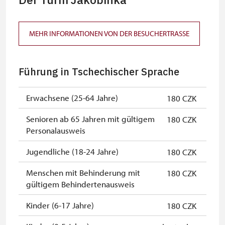
Mitglieder von ICOMOS mit
nicht verfügbar
gültigem Mitgliedsausweis *
MEHR INFORMATIONEN VON DER BESUCHERTRASSE
Inhaber der freien Eintrittskarte
kostenlos
Inhaber der freien einmaligen
kostenlos
Führung in Tschechischer Sprache
Eintrittskarte
NPÚ-Karte
kostenlos
Erwachsene (25-64 Jahre)
180 CZK
"Náš člověk"-Karte *
kostenlos
Senioren ab 65 Jahren mit gültigem
180 CZK
Personalausweis
* Freier Eintritt nur für den
Karteninhaber
Jugendliche (18-24 Jahre)
180 CZK
Menschen mit Behinderung mit
180 CZK
gültigem Behindertenausweis
Kinder (6-17 Jahre)
180 CZK