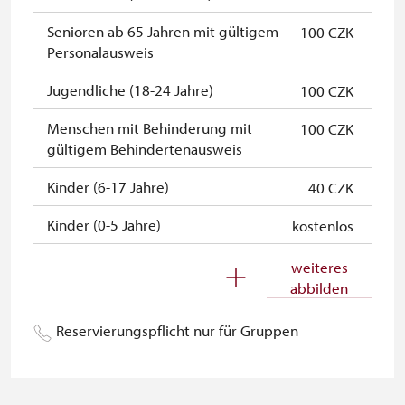
NPÚ-Karte
kostenlos
Senioren ab 65 Jahren mit gültigem
100 CZK
"Náš člověk"-Karte *
kostenlos
Personalausweis
* Freier Eintritt nur für den
Jugendliche (18-24 Jahre)
100 CZK
Karteninhaber
Menschen mit Behinderung mit
100 CZK
gültigem Behindertenausweis
Kinder (6-17 Jahre)
40 CZK
Kinder (0-5 Jahre)
kostenlos
Begleitperson von
kostenlos
weiteres
Schwerbehinderten
abbilden
Begleitperson von Schülergruppen
kostenlos
Reservierungspflicht nur für Gruppen
pro 15 Schülern
Reiseleiter mit Gruppe ab 15 oder
kostenlos
mehr Personen