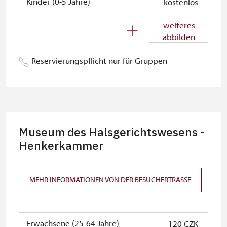
Kinder (0-5 Jahre)
kostenlos
Begleitperson von
kostenlos
weiteres
Schwerbehinderten
abbilden
Begleitperson von Schülergruppen
kostenlos
Reservierungspflicht nur für Gruppen
pro 15 Schülern
Reiseleiter mit Gruppe ab 15 oder
kostenlos
mehr Personen
MK ČR-Karte *
nicht verfügbar
Museum des Halsgerichtswesens -
Mitglieder von ICOMOS mit
Henkerkammer
nicht verfügbar
gültigem Mitgliedsausweis *
Inhaber der freien Eintrittskarte
kostenlos
MEHR INFORMATIONEN VON DER BESUCHERTRASSE
Inhaber der freien einmaligen
kostenlos
Eintrittskarte
Erwachsene (25-64 Jahre)
120 CZK