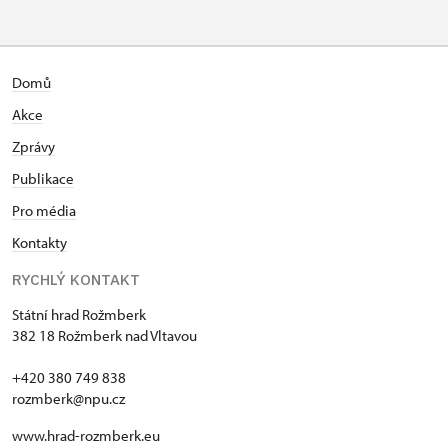
MK ČR-Karte *
nicht verfügbar
Mitglieder von ICOMOS mit
nicht verfügbar
Domů
gültigem Mitgliedsausweis *
Akce
Inhaber der freien Eintrittskarte
kostenlos
Zprávy
Publikace
Inhaber der freien einmaligen
kostenlos
Eintrittskarte
Pro média
Kontakty
NPÚ-Karte
kostenlos
RYCHLÝ KONTAKT
"Náš člověk"-Karte *
kostenlos
Státní hrad Rožmberk
* Freier Eintritt nur für den
382 18 Rožmberk nad Vltavou
Karteninhaber
+420 380 749 838
rozmberk@npu.cz
www.hrad-rozmberk.eu