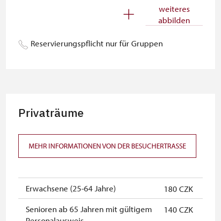
Begleitperson von
kostenlos
weiteres
Schwerbehinderten
abbilden
Begleitperson von Schülergruppen
kostenlos
Reservierungspflicht nur für Gruppen
pro 15 Schülern
Reiseleiter mit Gruppe ab 15 oder
kostenlos
mehr Personen
MK ČR-Karte *
kostenlos
Privaträume
Mitglieder von ICOMOS mit
kostenlos
gültigem Mitgliedsausweis *
MEHR INFORMATIONEN VON DER BESUCHERTRASSE
Inhaber der freien Eintrittskarte
kostenlos
Inhaber der freien einmaligen
kostenlos
Eintrittskarte
Erwachsene (25-64 Jahre)
180 CZK
NPÚ-Karte
kostenlos
Senioren ab 65 Jahren mit gültigem
140 CZK
Personalausweis