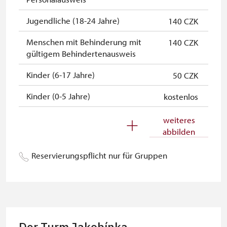
"Náš člověk"-Karte *
kostenlos
Jugendliche (18-24 Jahre)
140 CZK
* Freier Eintritt nur für den
Karteninhaber
Menschen mit Behinderung mit
140 CZK
gültigem Behindertenausweis
Kinder (6-17 Jahre)
50 CZK
Kinder (0-5 Jahre)
kostenlos
Begleitperson von
kostenlos
weiteres
Schwerbehinderten
abbilden
Begleitperson von Schülergruppen
kostenlos
Reservierungspflicht nur für Gruppen
pro 15 Schülern
Reiseleiter mit Gruppe ab 15 oder
kostenlos
mehr Personen
MK ČR-Karte *
nicht verfügbar
Der Turm Jakobínka