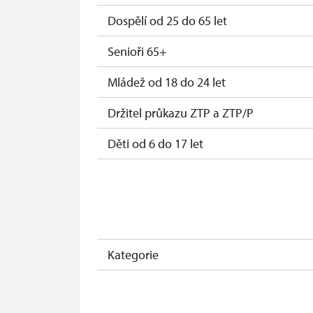
* Platí pouze pro jednu osobu (držitele
Dospělí od 25 do 65 let
Senioři 65+
Mládež od 18 do 24 let
Držitel průkazu ZTP a ZTP/P
Děti od 6 do 17 let
Děti od 0 do 5 let
Průvodce držitele průkazu ZTP/P
Pedagogocký dozor (pro školní skupiny 
Kategorie
Průvodce organizované skupiny (1 osob
Karta zaměstnance s QR kódem MK ČR 