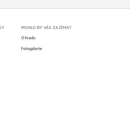
neposkytuje se
neposkytuje se
KY
MOHLO BY VÁS ZAJÍMAT
zdarma
O hradu
zdarma
Fotogalerie
zdarma
zdarma