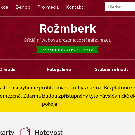
kce
E-shop
Pro média
Kontakt
Rožmberk
oficiální webová prezentace státního hradu
DNEŠNÍ NÁVŠTĚVNÍ DOBA
O hradu
Fotogalerie
Svatební obřady
e vstup na vybrané prohlídkové okruhy zdarma. Bezplatnou v
Vstupné
 je omezená. Zdarma budou zpřístupněny tyto návštěvnické 
pokoje.
karty
Hotovost