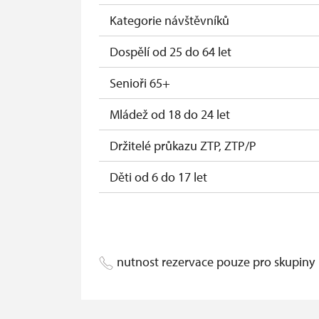
Průkaz zaměstnance NPÚ (+ až 3 rodinní
Kategorie návštěvníků
Průkaz Náš člověk *
Dospělí od 25 do 64 let
* Platí pouze pro jednu osobu (držitele
Senioři 65+
Mládež od 18 do 24 let
Držitelé průkazu ZTP, ZTP/P
Děti od 6 do 17 let
Děti do 5 let
Průvodce držitele průkazu ZTP/P
nutnost rezervace pouze pro skupiny
Pedagogický dozor (pro školní skupiny 
Průvodce organizované skupiny (1 osob