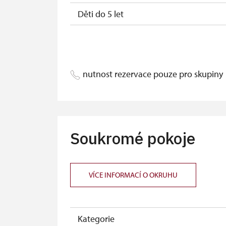
Děti do 5 let
Průvodce držitele průkazu ZTP/P
Pedagogický dozor (pro školní skupiny 
nutnost rezervace pouze pro skupiny
Průvodce organizované skupiny (1 osob
Karta zaměstnance s QR kódem MK ČR 
Průkaz ICOMOS *
Soukromé pokoje
Celoroční volné vstupenky vydané NP
Jednorázové vstupenky vydané NPÚ
VÍCE INFORMACÍ O OKRUHU
Průkaz zaměstnance NPÚ (+ až 3 rodinní
Průkaz Náš člověk *
Kategorie