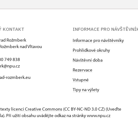
*
Ý KONTAKT
INFORMACE PRO NÁVŠTĚVNÍ
Ú
hrad Rožmberk
Informace pro návštěvníky
Rožmberk nad Vltavou
Prohlídkové okruhy
80 749 838
 příslušníci)
Návštěvní doba
rk@npu.cz
Rezervace
ad-rozmberk.eu
Vstupné
 průkazu)
Tipy na výlety
 texty
licenci Creative Commons
(CC BY-NC-ND 3.0 CZ) (Uveďte
la). Při užití obsahu uvádějte odkaz na stránky www.npu.cz