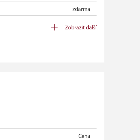
zdarma
zdarma
Zobrazit další
zdarma
zdarma
zdarma
zdarma
zdarma
zdarma
zdarma
zdarma
Cena