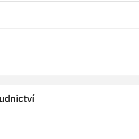
1 osoba na 10 dětí)
a pro celou skupinu min. 15 osob)
*
udnictví
Ú