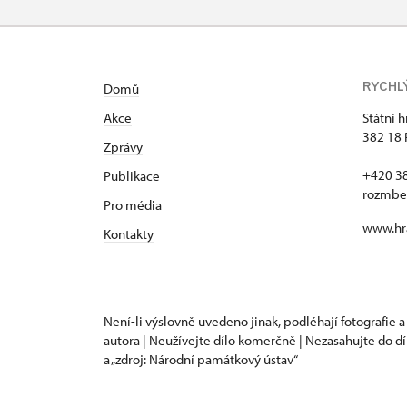
Karta zaměstnance s QR kódem MK ČR 
Průkaz ICOMOS *
RYCHL
Domů
Celoroční volné vstupenky vydané NP
Akce
Státní 
Jednorázové vstupenky vydané NPÚ
382 18 
Zprávy
+420 3
Publikace
Průkaz zaměstnance NPÚ (+ až 3 rodinní
rozmbe
Pro média
Průkaz Náš člověk *
www.hr
Kontakty
* Platí pouze pro jednu osobu (držitele
Není-li výslovně uvedeno jinak, podléhají fotografie a
autora | Neužívejte dílo komerčně | Nezasahujte do dí
a „zdroj: Národní památkový ústav“