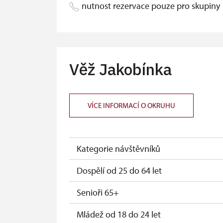
nutnost rezervace pouze pro skupiny
Průkaz ICOMOS *
Jednorázové vstupenky vydané NPÚ
Volné roční vstupenky vydané NPÚ (drž
Věž Jakobínka
Držitel průkazu zaměstnance NPÚ (+ až 3
Držitel průkazu "Náš člověk"*
VÍCE INFORMACÍ O OKRUHU
* Platí pouze pro držitele průkazu
Kategorie návštěvníků
Dospělí od 25 do 64 let
Senioři 65+
Mládež od 18 do 24 let