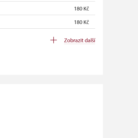
180 Kč
180 Kč
zdarma
Zobrazit další
zdarma
zdarma
zdarma
neposkytuje se
neposkytuje se
zdarma
zdarma