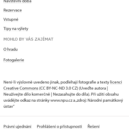
Návštěvní doba
Rezervace
Vstupné
Tipy na výlety
MOHLO BY VÁS ZAJÍMAT
O hradu
Fotogalerie
Není-li výslovně uvedeno jinak, podléhají fotografie a texty
licenci
Creative Commons
(CC BY-NC-ND 3.0 CZ) (Uveďte autora |
Neužívejte dílo komerčně | Nezasahujte do díla). Při užití obsahu
uvádějte odkaz na stránky www.npu.cz a „zdroj: Národní památkový
ústav“
Právní ujednání
Prohlášení o přístupnosti
Řešení