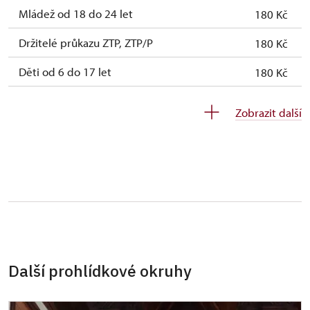
Mládež od 18 do 24 let
180 Kč
Držitelé průkazu ZTP, ZTP/P
180 Kč
Děti od 6 do 17 let
180 Kč
Děti do 5 let
zdarma
Zobrazit další
Průvodce držitele průkazu ZTP/P
zdarma
Pedagogický dozor (pro školní skupiny 1
zdarma
osoba na 10 dětí)
Průvodce organizované skupiny (1 osoba
zdarma
pro celou skupinu min. 15 osob)
Karta zaměstnance s QR kódem MK ČR *
neposkytuje se
Další prohlídkové okruhy
Průkaz ICOMOS *
neposkytuje se
Celoroční volné vstupenky vydané NPÚ
zdarma