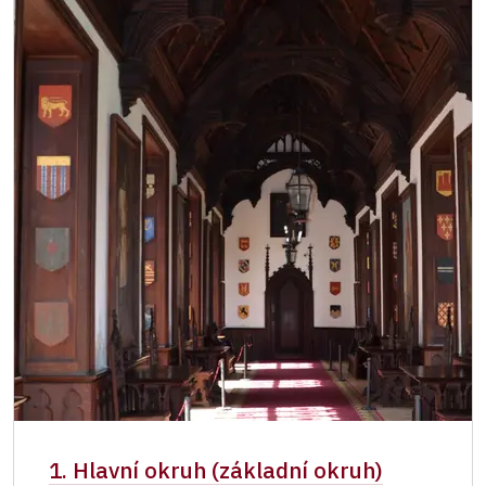
Jednorázové vstupenky vydané NPÚ
zdarma
Průkaz zaměstnance NPÚ (+ až 3 rodinní
zdarma
příslušníci)
Průkaz Náš člověk *
zdarma
* Platí pouze pro jednu osobu (držitele
průkazu)
1. Hlavní okruh (základní okruh)