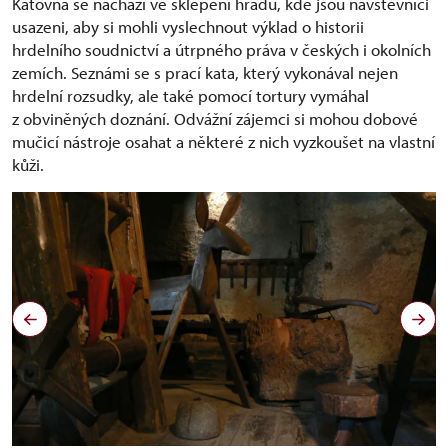
Katovna se nachází ve sklepení hradu, kde jsou návštěvníci
usazeni, aby si mohli vyslechnout výklad o historii
hrdelního soudnictví a útrpného práva v českých i okolních
zemích. Seznámi se s prací kata, který vykonával nejen
hrdelní rozsudky, ale také pomocí tortury vymáhal
z obviněných doznání. Odvážní zájemci si mohou dobové
mučicí nástroje osahat a některé z nich vyzkoušet na vlastní
kůži.