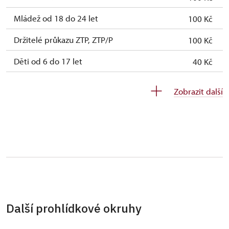
Mládež od 18 do 24 let
100 Kč
Držitelé průkazu ZTP, ZTP/P
100 Kč
Děti od 6 do 17 let
40 Kč
Děti do 5 let
zdarma
Zobrazit další
Průvodce držitele průkazu ZTP/P
zdarma
Pedagogický dozor (pro školní skupiny 1
zdarma
osoba na 10 dětí)
Průvodce organizované skupiny (1 osoba
zdarma
pro celou skupinu min. 15 osob)
Karta zaměstnance s QR kódem MK ČR *
neposkytuje se
Další prohlídkové okruhy
Průkaz ICOMOS *
neposkytuje se