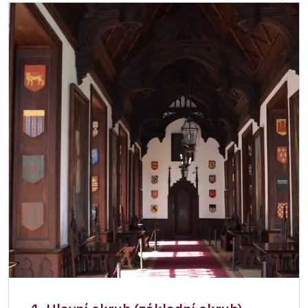
Celoroční volné vstupenky vydané NPÚ
zdarma
Jednorázové vstupenky vydané NPÚ
zdarma
Průkaz zaměstnance NPÚ (+ až 3 rodinní
zdarma
příslušníci)
Průkaz Náš člověk *
zdarma
* Platí pouze pro jednu osobu (držitele
průkazu)