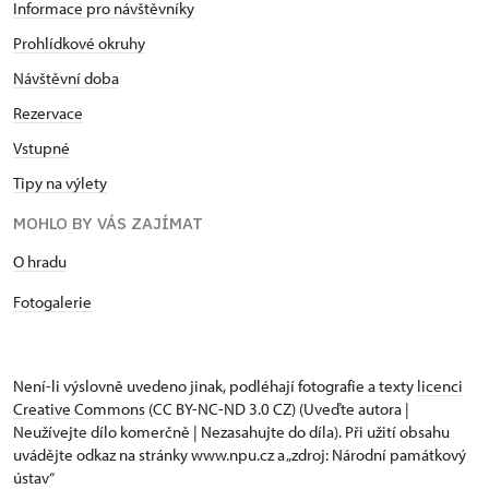
Informace pro návštěvníky
Prohlídkové okruhy
Návštěvní doba
Rezervace
Vstupné
Tipy na výlety
MOHLO BY VÁS ZAJÍMAT
O hradu
Fotogalerie
Není-li výslovně uvedeno jinak, podléhají fotografie a texty
licenci
Creative Commons
(CC BY-NC-ND 3.0 CZ) (Uveďte autora |
Neužívejte dílo komerčně | Nezasahujte do díla). Při užití obsahu
uvádějte odkaz na stránky www.npu.cz a „zdroj: Národní památkový
ústav“