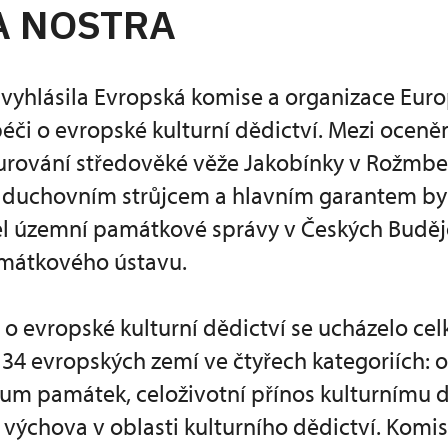
A NOSTRA
 vyhlásila Evropská komise a organizace Eur
péči o evropské kulturní dědictví. Mezi oceně
taurování středověké věže Jakobínky v Rožmb
ž duchovním strůjcem a hlavním garantem byl
tel územní památkové správy v Českých Buděj
mátkového ústavu.
 o evropské kulturní dědictví se ucházelo ce
 34 evropských zemí ve čtyřech kategoriích:
um památek, celoživotní přínos kulturnímu d
 výchova v oblasti kulturního dědictví. Komi