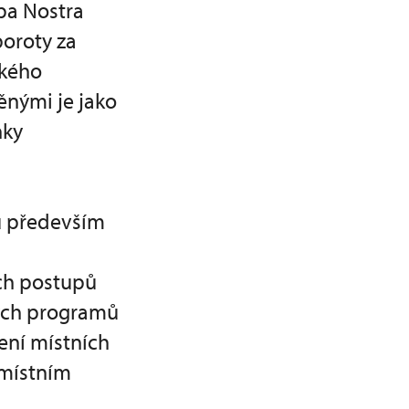
pa Nostra
poroty za
ského
ěnými je jako
nky
ů především
m
ích postupů
ných programů
ení místních
 místním