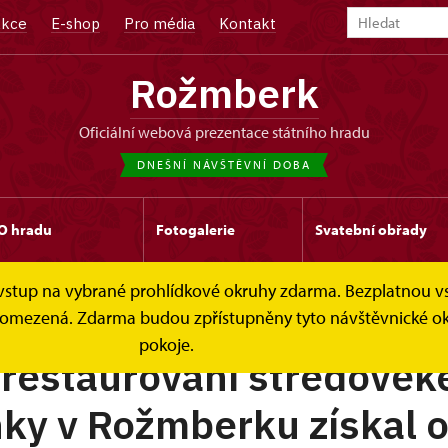
kce
E-shop
Pro média
Kontakt
Rožmberk
oficiální webová prezentace státního hradu
DNEŠNÍ NÁVŠTĚVNÍ DOBA
O hradu
Fotogalerie
Svatební obřady
e vstup na vybrané prohlídkové okruhy zdarma. Bezplatnou v
STRA
 je omezená. Zdarma budou zpřístupněny tyto návštěvnické 
pokoje.
 restaurování středověk
ky v Rožmberku získal 