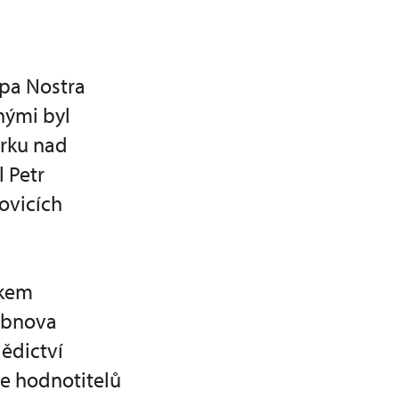
opa Nostra
nými byl
erku nad
 Petr
ovicích
lkem
 obnova
ědictví
se hodnotitelů