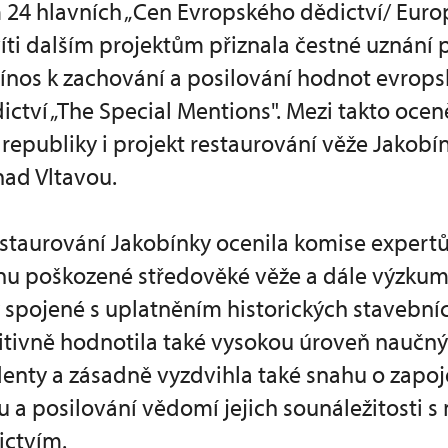
m 24 hlavních „Cen Evropského dědictví/ Euro
ti dalším projektům přiznala čestné uznání 
nos k zachování a posilování hodnot evrop
ictví „The Special Mentions". Mezi takto ocen
 republiky i projekt restaurování věže Jakobí
ad Vltavou.
estaurování Jakobínky ocenila komise expert
anu poškozené středověké věže a dále výzku
 spojené s uplatněním historických stavebn
zitivně hodnotila také vysokou úroveň nauč
denty a zásadně vyzdvihla také snahu o zapoj
tu a posilování vědomí jejich sounáležitosti s
ictvím.