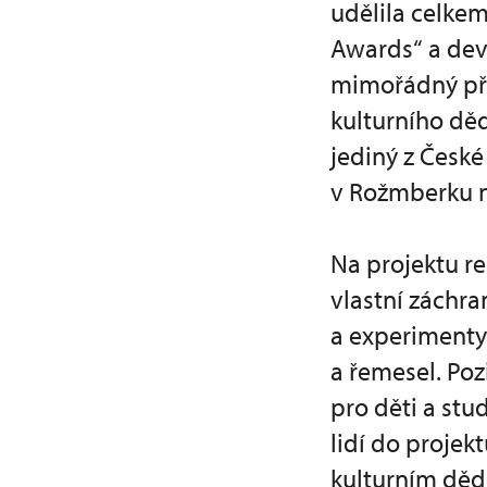
udělila celke
Awards“ a deví
mimořádný pří
kulturního děd
jediný z České
v Rožmberku n
Na projektu r
vlastní záchr
a experimenty
a řemesel. Po
pro děti a stu
lidí do projek
kulturním děd