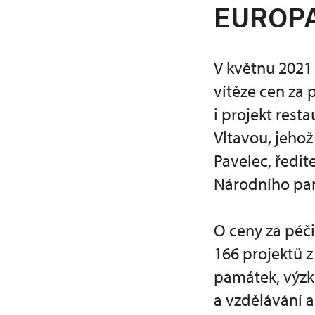
EUROP
V květnu 2021
vítěze cen za 
i projekt res
Vltavou, jeho
Pavelec, ředi
Národního pa
O ceny za péči
166 projektů z
památek, výzk
a vzdělávání a