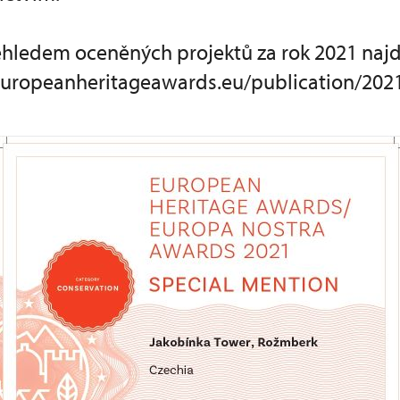
řehledem oceněných projektů za rok 2021 naj
uropeanheritageawards.eu/publication/202