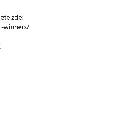
dete zde:
1-winners/