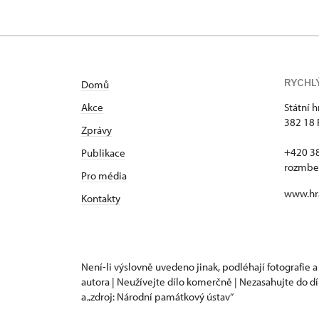
RYCHL
Domů
Akce
Státní 
382 18 
Zprávy
+420 3
Publikace
rozmbe
Pro média
www.hr
Kontakty
Není-li výslovně uvedeno jinak, podléhají fotografie a
autora | Neužívejte dílo komerčně | Nezasahujte do dí
a „zdroj: Národní památkový ústav“