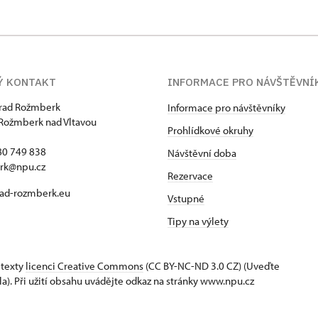
Ý KONTAKT
INFORMACE PRO NÁVŠTĚVNÍ
hrad Rožmberk
Informace pro návštěvníky
Rožmberk nad Vltavou
Prohlídkové okruhy
80 749 838
Návštěvní doba
rk@npu.cz
Rezervace
ad-rozmberk.eu
Vstupné
Tipy na výlety
 texty
licenci Creative Commons
(CC BY-NC-ND 3.0 CZ) (Uveďte
la). Při užití obsahu uvádějte odkaz na stránky www.npu.cz