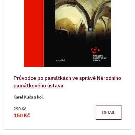
Průvodce po památkách ve správě Národního
památkového ústavu
Karel Kuča a kol.
290 Kč
DETAIL
150 Kč