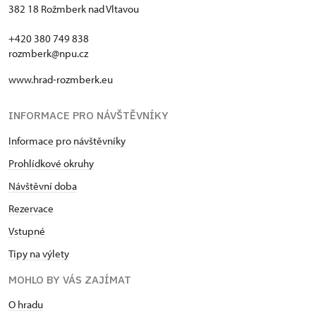
382 18 Rožmberk nad Vltavou
+420 380 749 838
rozmberk@npu.cz
www.hrad-rozmberk.eu
INFORMACE PRO NÁVŠTĚVNÍKY
Informace pro návštěvníky
Prohlídkové okruhy
Návštěvní doba
Rezervace
Vstupné
Tipy na výlety
MOHLO BY VÁS ZAJÍMAT
O hradu