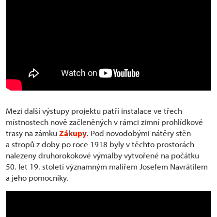
Mezi další výstupy projektu patří instalace ve třech
místnostech nově začleněných v rámci zimní prohlídkové
trasy na zámku
Zákupy
. Pod novodobými nátěry stěn
a stropů z doby po roce 1918 byly v těchto prostorách
nalezeny druhorokokové výmalby vytvořené na počátku
50. let 19. století významným malířem Josefem Navrátilem
a jeho pomocníky.