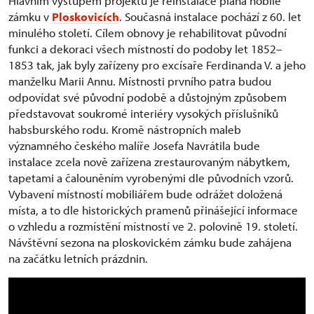
Hlavním výstupem projektu je reinstalace piana nobile
zámku v
Ploskovicích
. Současná instalace pochází z 60. let
minulého století. Cílem obnovy je rehabilitovat původní
funkci a dekoraci všech místností do podoby let 1852–
1853 tak, jak byly zařízeny pro excísaře Ferdinanda V. a jeho
manželku Marii Annu. Místnosti prvního patra budou
odpovídat své původní podobě a důstojným způsobem
představovat soukromé interiéry vysokých příslušníků
habsburského rodu. Kromě nástropních maleb
významného českého malíře Josefa Navrátila bude
instalace zcela nově zařízena zrestaurovaným nábytkem,
tapetami a čalouněním vyrobenými dle původních vzorů.
Vybavení místností mobiliářem bude odrážet doložená
místa, a to dle historických pramenů přinášející informace
o vzhledu a rozmístění místností ve 2. polovině 19. století.
Návštěvní sezona na ploskovickém zámku bude zahájena
na začátku letních prázdnin.