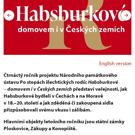
English version
Čtrnáctý ročník projektu Národního památkového
ústavu Po stopách šlechtických rodů:
Habsburkové
–
domovem i v Českých zemích
představí veřejnosti, jak
Habsburkové bydleli v Čechách a na Moravě
v 18.–20. století a jak zděděná či zakoupená sídla
přizpůsobovali svému vkusu i zálibám.
Hlavními objekty letošního ročníku jsou státní zámky
Ploskovice, Zákupy a Konopiště.