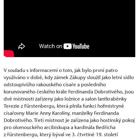
V souladu s informacemi o tom, jak bylo první patro
využíváno v době, kdy zámek Zákupy sloužil jako letní sídlo
odstoupivšího rakouského císaře a posledního
korunovaného českého krále Ferdinanda Dobrotivého, jsou
dvě místnosti zařízeny jako ložnice a salon lantkraběnky
Terezie z Fürstenbergu, která plnila funkci hofmistryně
císařovny Marie Anny Karolíny, manželky Ferdinanda
Dobrotivého. Třetí místnost je zařízena jako hostinský pokoj
pro olomouckého arcibiskupa a kardinála Bedřicha
z Fürstenbergu, který býval ve 3. čtvrtině 19. století