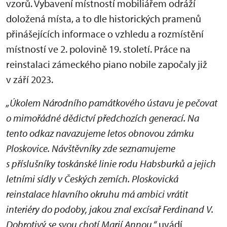
vzorů. Vybavení místností mobiliářem odráží
doložená místa, a to dle historických pramenů
přinášejících informace o vzhledu a rozmístění
místností ve 2. polovině 19. století. Práce na
reinstalaci zámeckého piano nobile započaly již
v září 2023.
„Úkolem Národního památkového ústavu je pečovat
o mimořádné dědictví předchozích generací. Na
tento odkaz navazujeme letos obnovou zámku
Ploskovice. Návštěvníky zde seznamujeme
s příslušníky toskánské linie rodu Habsburků a jejich
letními sídly v Českých zemích. Ploskovická
reinstalace hlavního okruhu má ambici vrátit
interiéry do podoby, jakou znal excísař Ferdinand V.
Dobrotivý se svou chotí Marií Annou,“
uvádí