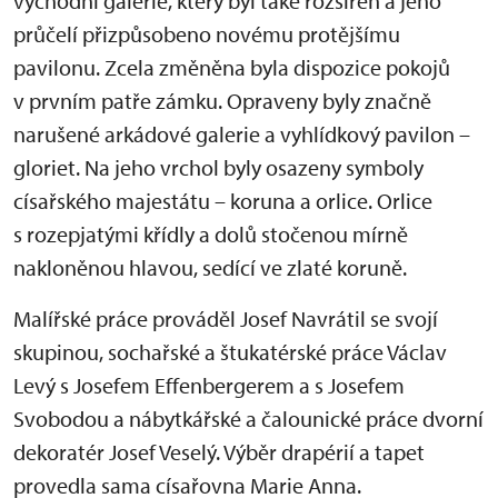
východní galerie, který byl také rozšířen a jeho
průčelí přizpůsobeno novému protějšímu
pavilonu. Zcela změněna byla dispozice pokojů
v prvním patře zámku. Opraveny byly značně
narušené arkádové galerie a vyhlídkový pavilon –
gloriet. Na jeho vrchol byly osazeny symboly
císařského majestátu – koruna a orlice. Orlice
s rozepjatými křídly a dolů stočenou mírně
nakloněnou hlavou, sedící ve zlaté koruně.
Malířské práce prováděl Josef Navrátil se svojí
skupinou, sochařské a štukatérské práce Václav
Levý s Josefem Effenbergerem a s Josefem
Svobodou a nábytkářské a čalounické práce dvorní
dekoratér Josef Veselý. Výběr drapérií a tapet
provedla sama císařovna Marie Anna.