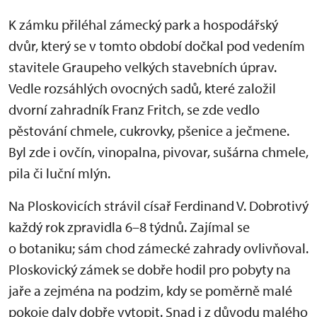
K zámku přiléhal zámecký park a hospodářský
dvůr, který se v tomto období dočkal pod vedením
stavitele Graupeho velkých stavebních úprav.
Vedle rozsáhlých ovocných sadů, které založil
dvorní zahradník Franz Fritch, se zde vedlo
pěstování chmele, cukrovky, pšenice a ječmene.
Byl zde i ovčín, vinopalna, pivovar, sušárna chmele,
pila či luční mlýn.
Na Ploskovicích strávil císař Ferdinand V. Dobrotivý
každý rok zpravidla 6–8 týdnů. Zajímal se
o botaniku; sám chod zámecké zahrady ovlivňoval.
Ploskovický zámek se dobře hodil pro pobyty na
jaře a zejména na podzim, kdy se poměrně malé
pokoje daly dobře vytopit. Snad i z důvodu malého