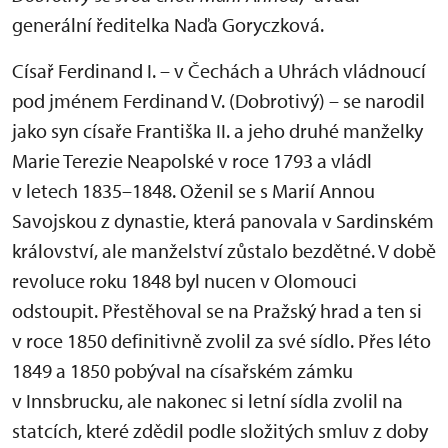
generální ředitelka Naďa Goryczková.
Císař Ferdinand I. – v Čechách a Uhrách vládnoucí
pod jménem Ferdinand V. (Dobrotivý) – se narodil
jako syn císaře Františka II. a jeho druhé manželky
Marie Terezie Neapolské v roce 1793 a vládl
v letech 1835–1848. Oženil se s Marií Annou
Savojskou z dynastie, která panovala v Sardinském
království, ale manželství zůstalo bezdětné. V době
revoluce roku 1848 byl nucen v Olomouci
odstoupit. Přestěhoval se na Pražský hrad a ten si
v roce 1850 definitivně zvolil za své sídlo. Přes léto
1849 a 1850 pobýval na císařském zámku
v Innsbrucku, ale nakonec si letní sídla zvolil na
statcích, které zdědil podle složitých smluv z doby