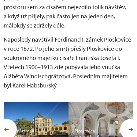
prostoru sem za císařem nejezdilo tolik návštěv,
a když už přijely, pak často jen na jeden den,
málokdy se zdržely déle.
Naposledy navštívil Ferdinand I. zámek Ploskovice
v roce 1872. Po jeho smrti přešly Ploskovice do
soukromého majetku císaře Františka Josefa I.
V letech 1906–1913 zde pobývala jeho vnučka
Alžběta Windischgrätzová. Posledním majitelem
byl Karel Habsburský.
Státní zámek
Ploskovice -
Ploskovice
vstupní hala