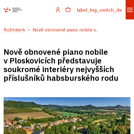
label_lng_switch_de
Rožmberk
Nově obnovené piano nobile v...
Nově obnovené piano nobile
v Ploskovicích představuje
soukromé interiéry nejvyšších
příslušníků habsburského rodu