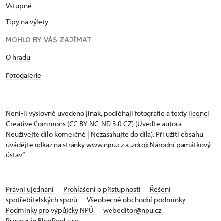
Vstupné
Tipy na výlety
MOHLO BY VÁS ZAJÍMAT
O hradu
Fotogalerie
Není-li výslovně uvedeno jinak, podléhají fotografie a texty
licenci
Creative Commons
(CC BY-NC-ND 3.0 CZ) (Uveďte autora |
Neužívejte dílo komerčně | Nezasahujte do díla). Při užití obsahu
uvádějte odkaz na stránky www.npu.cz a „zdroj: Národní památkový
ústav“
Právní ujednání
Prohlášení o přístupnosti
Řešení
spotřebitelských sporů
Všeobecné obchodní podmínky
Podmínky pro výpůjčky NPÚ
webeditor@npu.cz
Provozuje BluePool s.r.o.