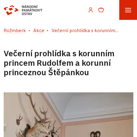
Rožmberk
Akce
Večerní prohlídka s korunním...
Večerní prohlídka s korunním
princem Rudolfem a korunní
princeznou Štěpánkou