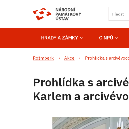
HRADY A ZÁMKY
O NPÚ
Rožmberk
Akce
Prohlídka s arcivévod
Prohlídka s arciv
Karlem a arcivévo