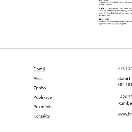
RYCHL
Domů
Akce
Státní 
382 18 
Zprávy
+420 3
Publikace
rozmbe
Pro média
www.hr
Kontakty