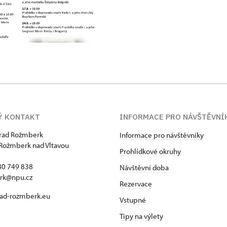
Ý KONTAKT
INFORMACE PRO NÁVŠTĚVNÍ
hrad Rožmberk
Informace pro návštěvníky
Rožmberk nad Vltavou
Prohlídkové okruhy
80 749 838
Návštěvní doba
rk@npu.cz
Rezervace
ad-rozmberk.eu
Vstupné
Tipy na výlety