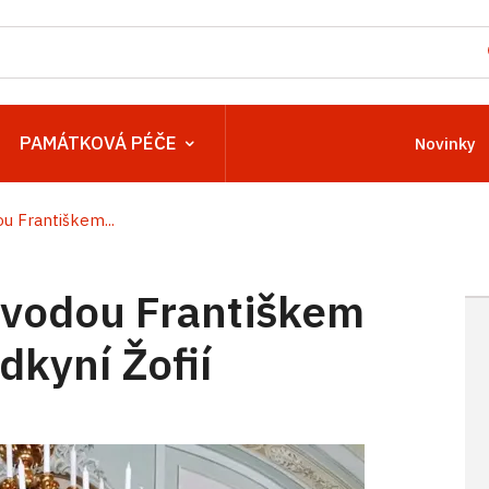
PAMÁTKOVÁ PÉČE
Novinky
ou Františkem...
évodou Františkem
dkyní Žofií