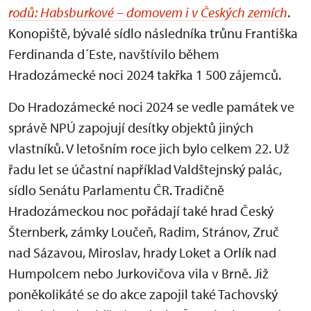
rodů: Habsburkové – domovem i v Českých zemích
.
Konopiště, bývalé sídlo následníka trůnu Františka
Ferdinanda d´Este, navštívilo během
Hradozámecké noci 2024 takřka 1 500 zájemců.
Do Hradozámecké noci 2024 se vedle památek ve
správě NPÚ zapojují desítky objektů jiných
vlastníků. V letošním roce jich bylo celkem 22. Už
řadu let se účastní například Valdštejnský palác,
sídlo Senátu Parlamentu ČR. Tradičně
Hradozámeckou noc pořádají také hrad Český
Šternberk, zámky Loučeň, Radim, Stránov, Zruč
nad Sázavou, Miroslav, hrady Loket a Orlík nad
Humpolcem nebo Jurkovičova vila v Brně. Již
poněkolikáté se do akce zapojil také Tachovský