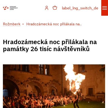
label_lng_switch_de
Rožmberk
Hradozámecká noc přilákala na...
Hradozámecká noc přilákala na
památky 26 tisíc návštěvníků