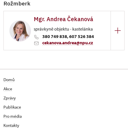
Rožmberk
Mgr. Andrea Čekanová
správkyně objektu - kastelánka
380 749 838, 607 526 384
cekanova.andrea@npu.cz
Hrad Rožmberk
68/, Rožmberk nad Vltavou 68
Domů
Akce
Zprávy
Publikace
Pro média
Kontakty