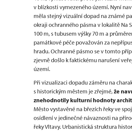
v blízkosti vymezeného území. Nyní na
měla stejný vizuální dopad na známé pa
okraji ochranného pásma v lokalitě Na S
100 m, s tubusem výšky 70 m a průměrem
památkové péče považován za nepřípus
hradu. Ochranné pásmo se v tomto přípa
zjevně došlo k faktickému narušení veř
území.
Při vizualizaci dopadu záměru na charak
s historickým městem je zřejmé,
že nav
znehodnotily kulturní hodnoty archi
Město vystavěné na březích řeky ve spo
osídlení v jedinečné návaznosti na přír
řeky Vltavy. Urbanistická struktura his