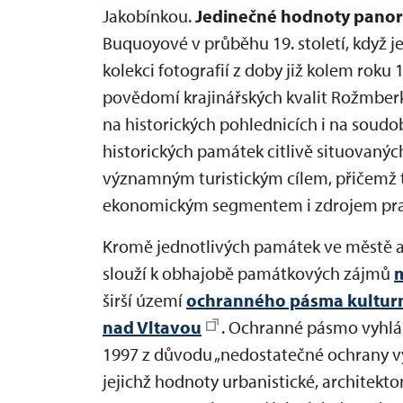
Jakobínkou.
Jedinečné hodnoty pano
Buquoyové v průběhu 19. století, když 
kolekci fotografií z doby již kolem roku
povědomí krajinářských kvalit Rožmberk
na historických pohlednicích i na soudo
historických památek citlivě situovanýc
významným turistickým cílem, přičemž 
ekonomickým segmentem i zdrojem praco
Kromě jednotlivých památek ve městě 
slouží k obhajobě památkových zájmů
širší území
ochranného pásma kulturn
nad Vltavou
. Ochranné pásmo vyhlás
1997 z důvodu „nedostatečné ochrany v
jejichž hodnoty urbanistické, architekt