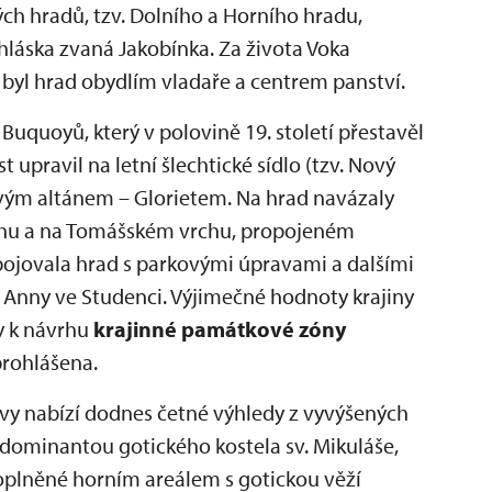
h hradů, tzv. Dolního a Horního hradu,
láska zvaná Jakobínka. Za života Voka
 byl hrad obydlím vladaře a centrem panství.
 Buquoyů, který v polovině 19. století přestavěl
upravil na letní šlechtické sídlo (tzv. Nový
vým altánem – Glorietem. Na hrad navázaly
luhu a na Tomášském vrchu, propojeném
ojovala hrad s parkovými úpravami a dalšími
sv. Anny ve Studenci. Výjimečné hodnoty krajiny
y k návrhu
krajinné památkové zóny
prohlášena.
avy nabízí dodnes četné výhledy z vyvýšených
dominantou gotického kostela sv. Mikuláše,
oplněné horním areálem s gotickou věží