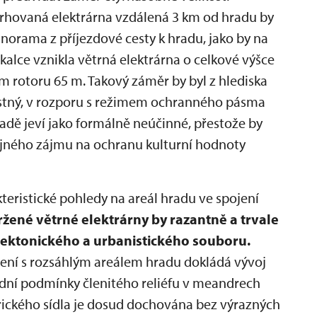
vrhovaná elektrárna vzdálená 3 km od hradu by
norama z příjezdové cesty k hradu, jako by na
kalce vznikla větrná elektrárna o celkové výšce
 rotoru 65 m. Takový záměr by byl z hlediska
tný, v rozporu s režimem ochranného pásma
dě jeví jako formálně neúčinné, přestože by
ejného zájmu na ochranu kulturní hodnoty
teristické pohledy na areál hradu ve spojení
ržené větrné elektrárny by razantně a trvale
tektonického a urbanistického souboru.
jení s rozsáhlým areálem hradu dokládá vývoj
odní podmínky členitého reliéfu v meandrech
torického sídla je dosud dochována bez výrazných