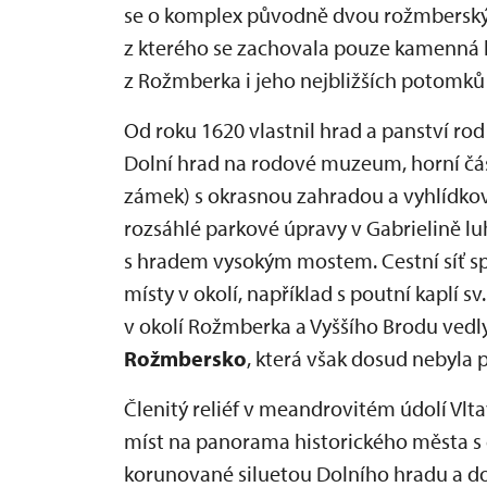
se o komplex původně dvou rožmberskýc
z kterého se zachovala pouze kamenná h
z Rožmberka i jeho nejbližších potomků
Od roku 1620 vlastnil hrad a panství rod
Dolní hrad na rodové muzeum, horní část 
zámek) s okrasnou zahradou a vyhlídko
rozsáhlé parkové úpravy v Gabrielině 
s hradem vysokým mostem. Cestní síť sp
místy v okolí, například s poutní kaplí 
v okolí Rožmberka a Vyššího Brodu vedl
Rožmbersko
, která však dosud nebyla 
Členitý reliéf v meandrovitém údolí Vlt
míst na panorama historického města s 
korunované siluetou Dolního hradu a d