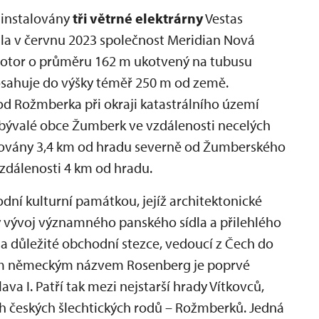
 instalovány
tři větrné elektrárny
Vestas
la v červnu 2023 společnost Meridian Nová
ří rotor o průměru 162 m ukotvený na tubusu
dosahuje do výšky téměř 250 m od země.
od Rožmberka při okraji katastrálního území
 u bývalé obce Žumberk ve vzdálenosti necelých
tuovány 3,4 km od hradu severně od Žumberského
zdálenosti 4 km od hradu.
odní kulturní památkou, jejíž architektonické
ý vývoj významného panského sídla a přilehlého
a důležité obchodní stezce, vedoucí z Čech do
ím německým názvem Rosenberg je poprvé
va I. Patří tak mezi nejstarší hrady Vítkovců,
 českých šlechtických rodů – Rožmberků. Jedná