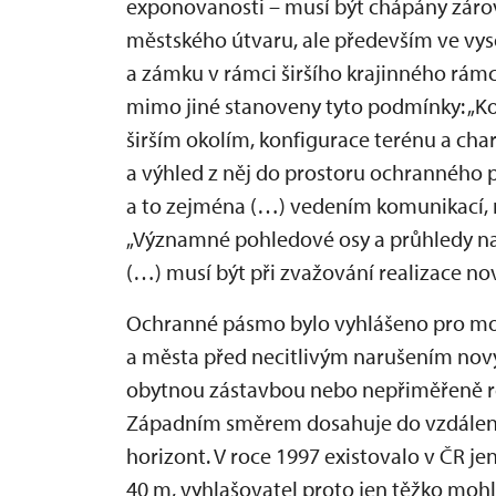
exponovanosti – musí být chápány záro
městského útvaru, ale především ve vy
a zámku v rámci širšího krajinného rámc
mimo jiné stanoveny tyto podmínky: „Ko
širším okolím, konfigurace terénu a char
a výhled z něj do prostoru ochranného
a to zejména (…) vedením komunikací, n
„Významné pohledové osy a průhledy na 
(…) musí být při zvažování realizace n
Ochranné pásmo bylo vyhlášeno pro mož
a města před necitlivým narušením nov
obytnou zástavbou nebo nepřiměřeně r
Západním směrem dosahuje do vzdálenos
horizont. V roce 1997 existovalo v ČR je
40 m, vyhlašovatel proto jen těžko mohl