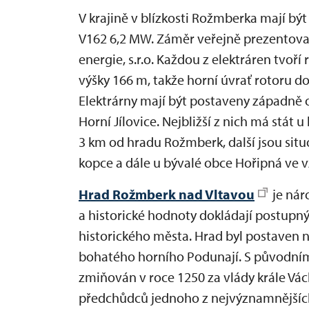
V krajině v blízkosti Rožmberka mají být
V162 6,2 MW. Záměr veřejně prezentova
energie, s.r.o. Každou z elektráren tvo
výšky 166 m, takže horní úvrať rotoru 
Elektrárny mají být postaveny západně 
Horní Jílovice. Nejbližší z nich má stát
3 km od hradu Rožmberk, další jsou si
kopce a dále u bývalé obce Hořipná ve v
Hrad Rožmberk nad Vltavou
je nár
a historické hodnoty dokládají postupn
historického města. Hrad byl postaven n
bohatého horního Podunají. S původn
zmiňován v roce 1250 za vlády krále Václa
předchůdců jednoho z nejvýznamnějších