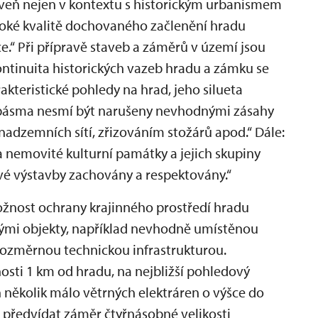
veň nejen v kontextu s historickým urbanismem
soké kvalitě dochovaného začlenění hradu
e.“ Při přípravě staveb a záměrů v území jsou
ntinuita historických vazeb hradu a zámku se
akteristické pohledy na hrad, jeho silueta
 pásma nesmí být narušeny nevhodnými zásahy
adzemních sítí, zřizováním stožárů apod.“ Dále:
nemovité kulturní památky a jejich skupiny
ové výstavby zachovány a respektovány.“
nost ochrany krajinného prostředí hradu
ými objekty, například nevhodně umístěnou
ozměrnou technickou infrastrukturou.
ti 1 km od hradu, na nejbližší pohledový
n několik málo větrných elektráren o výšce do
 předvídat záměr čtyřnásobné velikosti