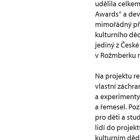
udělila celke
Awards“ a deví
mimořádný pří
kulturního děd
jediný z České
v Rožmberku n
Na projektu r
vlastní záchr
a experimenty
a řemesel. Po
pro děti a stu
lidí do projek
kulturním děd