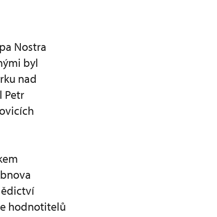
opa Nostra
nými byl
erku nad
 Petr
ovicích
lkem
 obnova
ědictví
se hodnotitelů