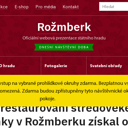
kce
E-shop
Pro média
Kontakt
Rožmberk
oficiální webová prezentace státního hradu
DNEŠNÍ NÁVŠTĚVNÍ DOBA
O hradu
Fotogalerie
Svatební obřady
e vstup na vybrané prohlídkové okruhy zdarma. Bezplatnou v
STRA
 je omezená. Zdarma budou zpřístupněny tyto návštěvnické 
pokoje.
 restaurování středověk
ky v Rožmberku získal 