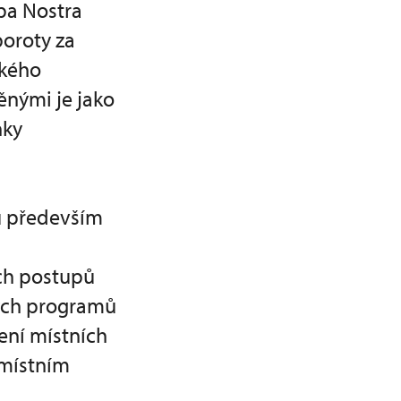
pa Nostra
poroty za
ského
ěnými je jako
nky
ů především
m
ích postupů
ných programů
ení místních
 místním