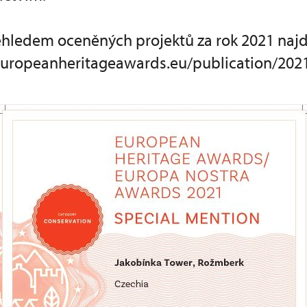
řehledem oceněných projektů za rok 2021 naj
uropeanheritageawards.eu/publication/202