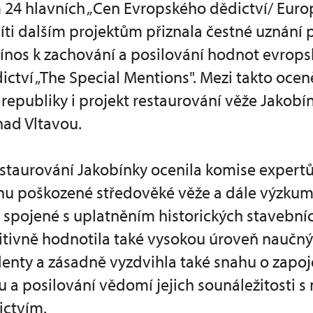
m 24 hlavních „Cen Evropského dědictví/ Euro
ti dalším projektům přiznala čestné uznání 
nos k zachování a posilování hodnot evrop
ictví „The Special Mentions". Mezi takto ocen
 republiky i projekt restaurování věže Jakobí
ad Vltavou.
estaurování Jakobínky ocenila komise expert
anu poškozené středověké věže a dále výzku
 spojené s uplatněním historických stavebn
zitivně hodnotila také vysokou úroveň nauč
denty a zásadně vyzdvihla také snahu o zapoj
tu a posilování vědomí jejich sounáležitosti s
ictvím.