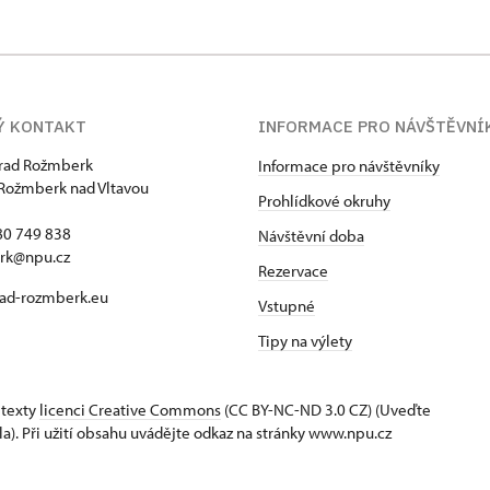
Ý KONTAKT
INFORMACE PRO NÁVŠTĚVNÍ
hrad Rožmberk
Informace pro návštěvníky
Rožmberk nad Vltavou
Prohlídkové okruhy
80 749 838
Návštěvní doba
rk@npu.cz
Rezervace
ad-rozmberk.eu
Vstupné
Tipy na výlety
 texty
licenci Creative Commons
(CC BY-NC-ND 3.0 CZ) (Uveďte
la). Při užití obsahu uvádějte odkaz na stránky www.npu.cz