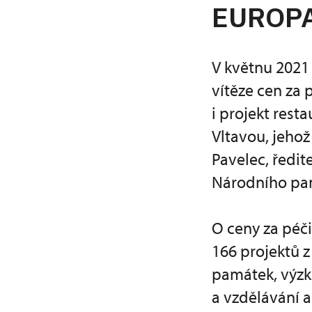
EUROP
V květnu 2021
vítěze cen za 
i projekt res
Vltavou, jeho
Pavelec, ředi
Národního pa
O ceny za péči
166 projektů z
památek, výzk
a vzdělávání a