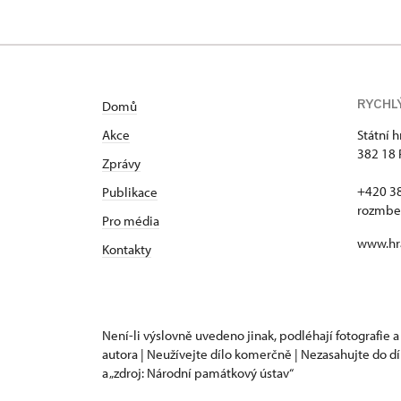
RYCHL
Domů
Akce
Státní 
382 18 
Zprávy
+420 3
Publikace
rozmbe
Pro média
www.hr
Kontakty
Není-li výslovně uvedeno jinak, podléhají fotografie a
autora | Neužívejte dílo komerčně | Nezasahujte do dí
a „zdroj: Národní památkový ústav“