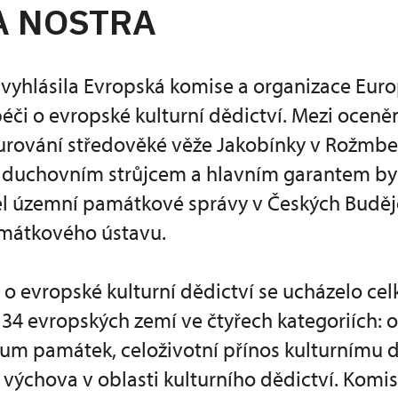
A NOSTRA
 vyhlásila Evropská komise a organizace Eur
péči o evropské kulturní dědictví. Mezi oceně
taurování středověké věže Jakobínky v Rožmb
ž duchovním strůjcem a hlavním garantem byl
tel územní památkové správy v Českých Buděj
mátkového ústavu.
 o evropské kulturní dědictví se ucházelo ce
 34 evropských zemí ve čtyřech kategoriích:
um památek, celoživotní přínos kulturnímu d
 výchova v oblasti kulturního dědictví. Komi