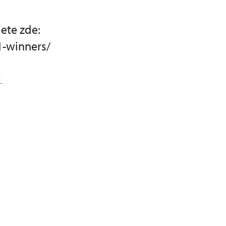
dete zde:
1-winners/