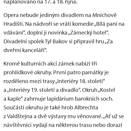
naplánováno na 17. a 18. října.
Opera nebude jediným divadlem na Mnichově
Hradišti. Na nádvoří se vrátí komedie „Bílá paní na
vdávání“, doplní ji novinka „Zámecký hotel“.
Divadelní spolek Tyl Bakov si připravil hru „Za
dveřmi kanceláří“.
Kromě kulturních akcí zámek nabízí tři
prohlídkové okruhy. První patro památky je
rozděleno mezi trasy „Interiéry 18. století“
a „Interiéry 19. století a divadlo“. Okruh „Kostel
a kaple“ zahrnuje lapidárium barokních soch.
Součástí okruhu je také hrob Albrechta
z Valdštejna a dvě výstavy mu věnované. „Ať už se
návštěvníci vydají na některou trasu nebo dorazí