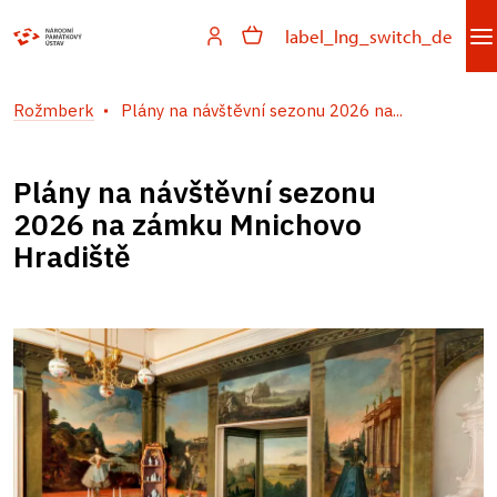
label_lng_switch_de
Rožmberk
Plány na návštěvní sezonu 2026 na...
Plány na návštěvní sezonu
2026 na zámku Mnichovo
Hradiště