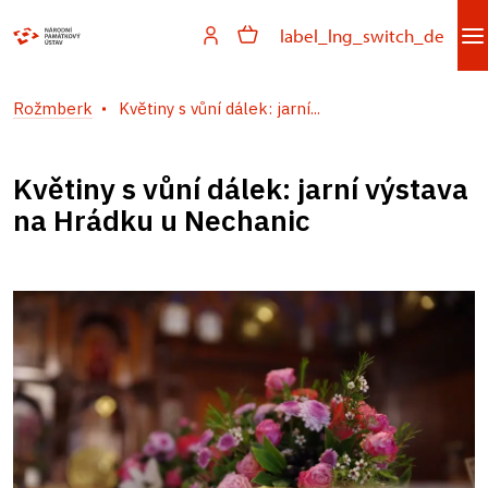
label_lng_switch_de
Rožmberk
Květiny s vůní dálek: jarní...
Květiny s vůní dálek: jarní výstava
na Hrádku u Nechanic