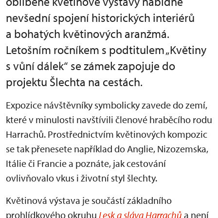
oblíbené květinové výstavy nabídne
nevšední spojení historických interiérů
a bohatých květinových aranžmá.
Letošním ročníkem s podtitulem „Květiny
s vůní dálek“ se zámek zapojuje do
projektu Šlechta na cestách.
Expozice návštěvníky symbolicky zavede do zemí,
které v minulosti navštívili členové hraběcího rodu
Harrachů. Prostřednictvím květinových kompozic
se tak přenesete například do Anglie, Nizozemska,
Itálie či Francie a poznáte, jak cestování
ovlivňovalo vkus i životní styl šlechty.
Květinová výstava je součástí základního
prohlídkového okruhu
Lesk a sláva Harrachů
a není