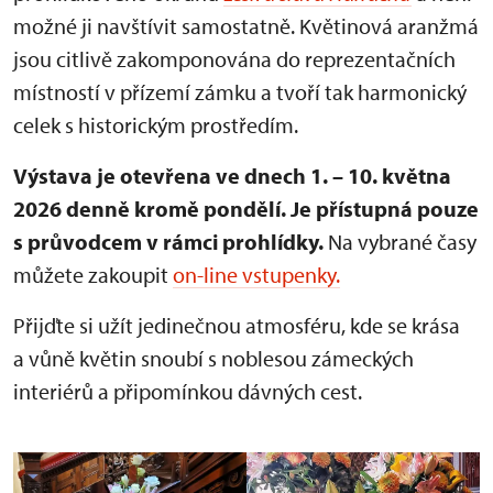
možné ji navštívit samostatně. Květinová aranžmá
jsou citlivě zakomponována do reprezentačních
místností v přízemí zámku a tvoří tak harmonický
celek s historickým prostředím.
Výstava je otevřena ve dnech 1. – 10. května
2026 denně kromě pondělí.
Je přístupná pouze
s průvodcem v rámci prohlídky.
Na vybrané časy
můžete zakoupit
on-line vstupenky.
Přijďte si užít jedinečnou atmosféru, kde se krása
a vůně květin snoubí s noblesou zámeckých
interiérů a připomínkou dávných cest.