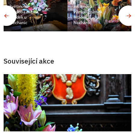
květinová
květinová
výzdoba zámek
výzdoba zámek
Hrádek u
Hrádek u
Nechanic
Nechanic
Související akce