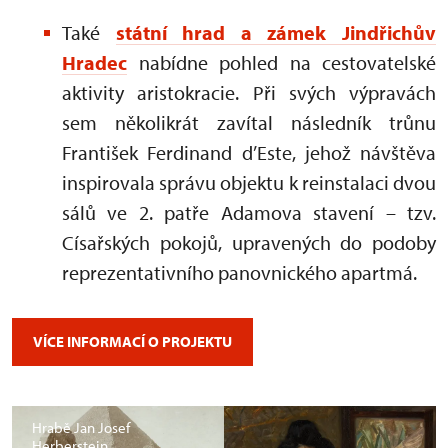
Také
státní hrad a zámek Jindřichův
Hradec
nabídne pohled na cestovatelské
aktivity aristokracie. Při svých výpravách
sem několikrát zavítal následník trůnu
František Ferdinand d’Este, jehož návštěva
inspirovala správu objektu k reinstalaci dvou
sálů ve 2. patře Adamova stavení – tzv.
Císařských pokojů, upravených do podoby
reprezentativního panovnického apartmá.
VÍCE INFORMACÍ O PROJEKTU
Hrabě Jan Josef
Herberstein