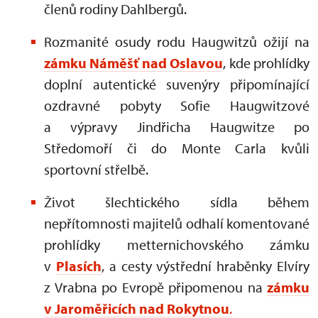
členů rodiny Dahlbergů.
Rozmanité osudy rodu Haugwitzů ožijí na
zámku Náměšť nad Oslavou
, kde prohlídky
doplní autentické suvenýry připomínající
ozdravné pobyty Sofie Haugwitzové
a výpravy Jindřicha Haugwitze po
Středomoří či do Monte Carla kvůli
sportovní střelbě.
Život šlechtického sídla během
nepřítomnosti majitelů odhalí komentované
prohlídky metternichovského zámku
v
Plasích
, a cesty výstřední hraběnky Elvíry
z Vrabna po Evropě připomenou na
zámku
v Jaroměřicích nad Rokytnou
.