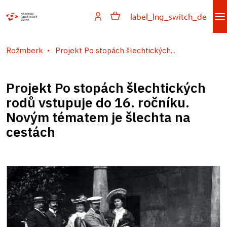
label_lng_switch_de
Rožmberk
Projekt Po stopách šlechtických...
Projekt Po stopách šlechtických
rodů vstupuje do 16. ročníku.
Novým tématem je šlechta na
cestách