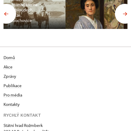
s manželkou na
velbloudech
v Gíze,
Libochovice
Domů
Akce
Zprávy
Publikace
Pro média
Kontakty
RYCHLÝ KONTAKT
Státní hrad Rožmberk