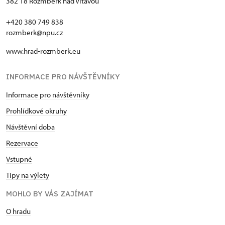
382 18 Rožmberk nad Vltavou
+420 380 749 838
rozmberk@npu.cz
www.hrad-rozmberk.eu
INFORMACE PRO NÁVŠTĚVNÍKY
Informace pro návštěvníky
Prohlídkové okruhy
Návštěvní doba
Rezervace
Vstupné
Tipy na výlety
MOHLO BY VÁS ZAJÍMAT
O hradu