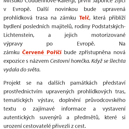
Mitsuko Coudenhove-Kalergi, první Japonce žijící
v Evropě. Další novinkou bude upravená
prohlídková trasa na zámku
Telč
, která přiblíží
bydlení posledních majitelů, rodiny Podstatských-
Lichtenstein, a jejich motorizované
výpravy po Evropě. Na
zámku
Červené Poříčí
bude zpřístupněna nová
expozice s názvem
Cestovní horečka. Když se šlechta
vydala do světa
.
Projekt se na dalších památkách představí
prostřednictvím upravených prohlídkových tras,
tematických výstav, doplnění průvodcovského
textu o zajímavé informace a vystavení
autentických suvenýrů a předmětů, které si
urození cestovatelé přivezli z cest.