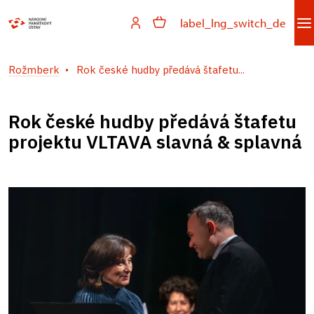
label_lng_switch_de
Rožmberk
Rok české hudby předává štafetu...
Rok české hudby předává štafetu
projektu VLTAVA slavná & splavná