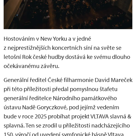
Hostováním v New Yorku a v jedné
z nejprestižnějších koncertních síní na světe se
letošní Rok české hudby dostává ke svému dlouho
očekávanému závěru.
Generální ředitel České filharmonie David Mareček
při této příležitosti předal pomyslnou štafetu
generální ředitelce Národního památkového
ústavu Nadě Goryczkové, pod jejímž vedením
bude v roce 2025 probíhat projekt VLTAVA slavná &
splavná. Ten se zrodil u příležitosti nadcházejícího
150. výročí od uvedení symfonické básně Vltava