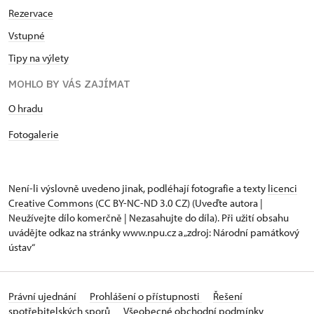
Rezervace
Vstupné
Tipy na výlety
MOHLO BY VÁS ZAJÍMAT
O hradu
Fotogalerie
Není-li výslovně uvedeno jinak, podléhají fotografie a texty
licenci
Creative Commons
(CC BY-NC-ND 3.0 CZ) (Uveďte autora |
Neužívejte dílo komerčně | Nezasahujte do díla). Při užití obsahu
uvádějte odkaz na stránky www.npu.cz a „zdroj: Národní památkový
ústav“
Právní ujednání
Prohlášení o přístupnosti
Řešení
spotřebitelských sporů
Všeobecné obchodní podmínky