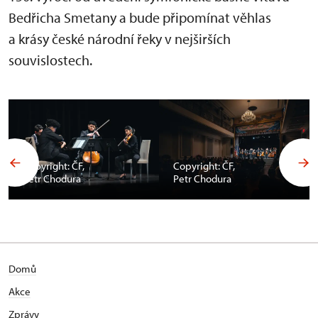
Bedřicha Smetany a bude připomínat věhlas
a krásy české národní řeky v nejširších
souvislostech.
Copyright: ČF,
Copyright: ČF,
Petr Chodura
Petr Chodura
Domů
Akce
Zprávy