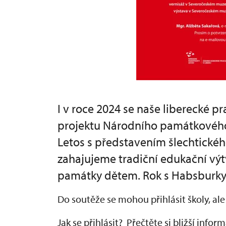
I v roce 2024 se naše liberecké p
projektu Národního památkového 
Letos s představením šlechtickéh
zahajujeme tradiční edukační výt
památky dětem. Rok s Habsburky
Do soutěže se mohou přihlásit školy, ale i
Jak se přihlásit? Přečtěte si bližší info