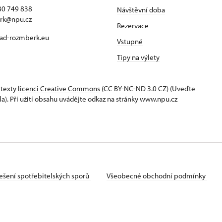
80 749 838
Návštěvní doba
rk@npu.cz
Rezervace
ad-rozmberk.eu
Vstupné
Tipy na výlety
 texty
licenci Creative Commons
(CC BY-NC-ND 3.0 CZ) (Uveďte
la). Při užití obsahu uvádějte odkaz na stránky www.npu.cz
ešení spotřebitelských sporů
Všeobecné obchodní podmínky