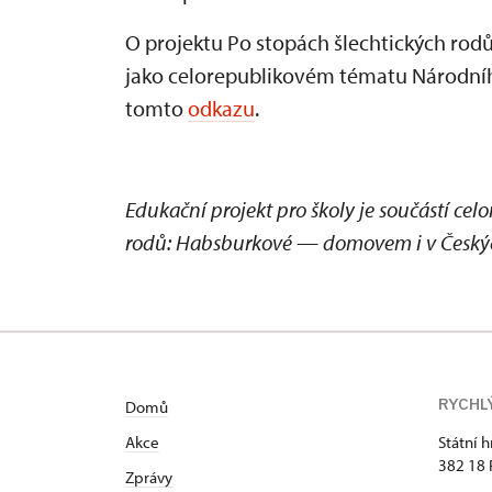
O projektu Po stopách šlechtických rod
jako celorepublikovém tématu Národníh
tomto
odkazu
.
Edukační projekt pro školy je součástí ce
rodů: Habsburkové — domovem i v Český
RYCHL
Domů
Akce
Státní 
382 18 
Zprávy