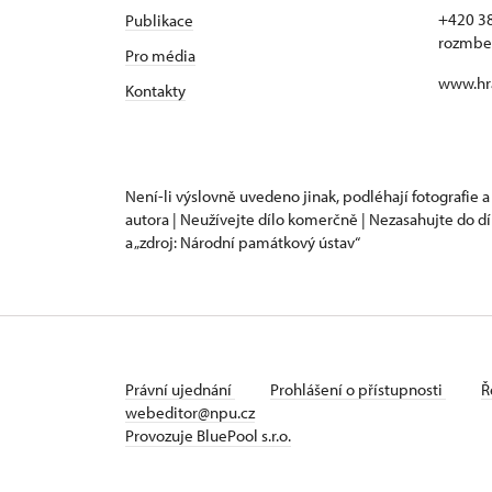
+420 3
Publikace
rozmbe
Pro média
www.hr
Kontakty
Není-li výslovně uvedeno jinak, podléhají fotografie a
autora | Neužívejte dílo komerčně | Nezasahujte do dí
a „zdroj: Národní památkový ústav“
Právní ujednání
Prohlášení o přístupnosti
Ř
webeditor@npu.cz
Provozuje BluePool s.r.o.