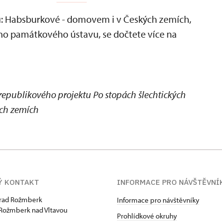
ů: Habsburkové - domovem i v Českých zemích,
o památkového ústavu, se dočtete více na
lorepublikového projektu Po stopách šlechtických
ch zemích
Ý KONTAKT
INFORMACE PRO NÁVŠTĚVNÍ
hrad Rožmberk
Informace pro návštěvníky
Rožmberk nad Vltavou
Prohlídkové okruhy