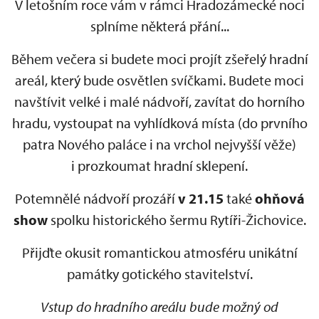
V letošním roce vám v rámci Hradozámecké noci
splníme některá přání...
Během večera si budete moci projít zšeřelý hradní
areál, který bude osvětlen svíčkami. Budete moci
navštívit velké i malé nádvoří, zavítat do horního
hradu, vystoupat na vyhlídková místa (do prvního
patra Nového paláce i na vrchol nejvyšší věže)
i prozkoumat hradní sklepení.
Potemnělé nádvoří prozáří
v 21.15
také
ohňová
show
spolku historického šermu Rytíři-Žichovice.
Přijďte okusit romantickou atmosféru unikátní
památky gotického stavitelství.
Vstup do hradního areálu bude možný od