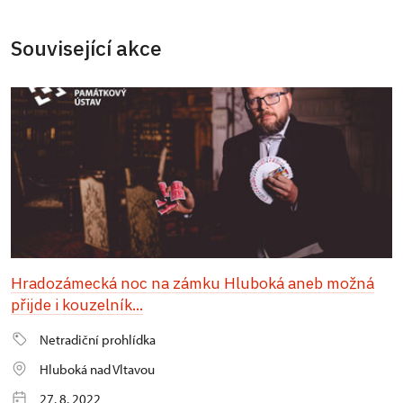
Související akce
Hradozámecká noc na zámku Hluboká aneb možná
přijde i kouzelník...
Netradiční prohlídka
Hluboká nad Vltavou
27. 8. 2022