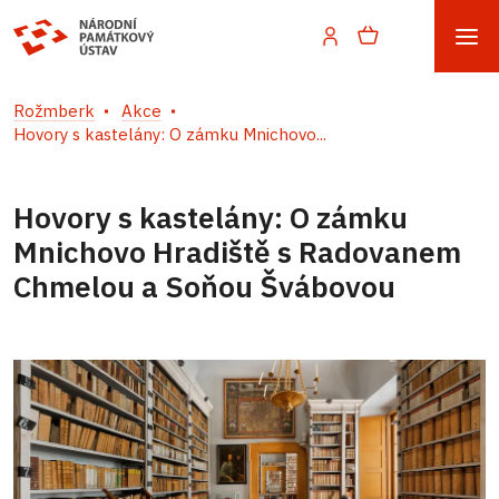
Rožmberk
Akce
Hovory s kastelány: O zámku Mnichovo...
Hovory s kastelány: O zámku
Mnichovo Hradiště s Radovanem
Chmelou a Soňou Švábovou