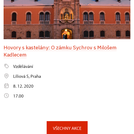
Hovory s kastelány: O zámku Sychrov s Milošem
Kadlecem
Vzdělávání
Liliová 5, Praha
8. 12. 2020
17.00
VŠECHNY AKCE