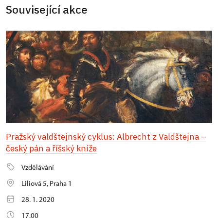
Související akce
Pražský valdštejnský cyklus: Albrecht z Valdštejna –
český pán a říšský kníže
Vzdělávání
Liliová 5, Praha 1
28. 1. 2020
17.00