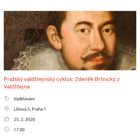
Pražský valdštejnský cyklus: Zdeněk Brtnický z
Valdštejna
Vzdělávání
Liliová 5, Praha 1
25. 2. 2020
17.00