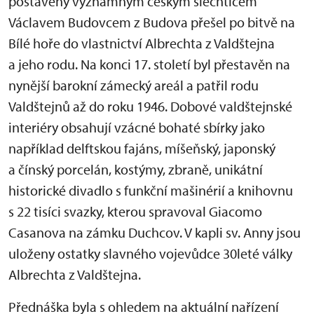
postavený významným českým šlechticem
Václavem Budovcem z Budova přešel po bitvě na
Bílé hoře do vlastnictví Albrechta z Valdštejna
a jeho rodu. Na konci 17. století byl přestavěn na
nynější barokní zámecký areál a patřil rodu
Valdštejnů až do roku 1946. Dobové valdštejnské
interiéry obsahují vzácné bohaté sbírky jako
například delftskou fajáns, míšeňský, japonský
a čínský porcelán, kostýmy, zbraně, unikátní
historické divadlo s funkční mašinérií a knihovnu
s 22 tisíci svazky, kterou spravoval Giacomo
Casanova na zámku Duchcov. V kapli sv. Anny jsou
uloženy ostatky slavného vojevůdce 30leté války
Albrechta z Valdštejna.
Přednáška byla s ohledem na aktuální nařízení