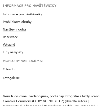
INFORMACE PRO NÁVŠTĚVNÍKY
Informace pro návštěvníky
Prohlídkové okruhy
Návštěvní doba
Rezervace
Vstupné
Tipy na výlety
MOHLO BY VÁS ZAJÍMAT
O hradu
Fotogalerie
Není-li výslovně uvedeno jinak, podléhají fotografie a texty
licenci
Creative Commons
(CC BY-NC-ND 3.0 CZ) (Uveďte autora |
Neužívejte dílo komerčně | Nezasahujte do díla). Při užití obsahu