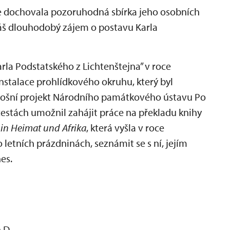
se dochovala pozoruhodná sbírka jeho osobních
 náš dlouhodobý zájem o postavu Karla
rla Podstatského z Lichtenštejna” v roce
nstalace prohlídkového okruhu, který byl
etošní projekt Národního památkového ústavu Po
cestách umožnil zahájit práce na překladu knihy
 in Heimat und Afrika
, která vyšla v roce
 letních prázdninách, seznámit se s ní, jejím
es.
.D.