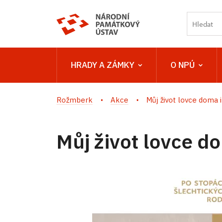
HRADY A ZÁMKY
O NPÚ
Rožmberk
Akce
Můj život lovce doma i
Můj život lovce do