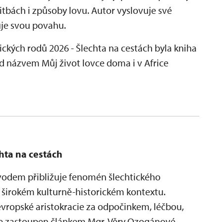
tbách i způsoby lovu. Autor vyslovuje své
uje svou povahu.
ických rodů 2026 - Šlechta na cestách byla kniha
d názvem Můj život lovce doma i v Africe
chta na cestách
odem přibližuje fenomén šlechtického
 v širokém kulturně-historickém kontextu.
vropské aristokracie za odpočinkem, léčbou,
je zastoupen článkem Mgr. Věry Ozogánové