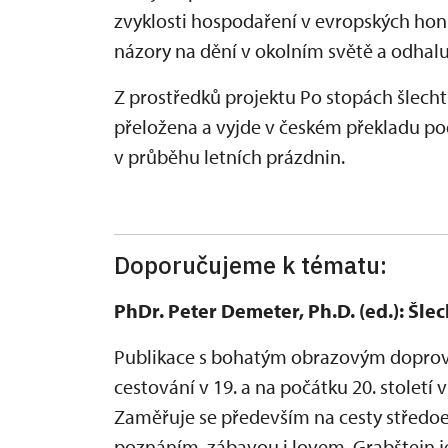
zvyklosti hospodaření v evropských honi
názory na dění v okolním světě a odhal
Z prostředků projektu Po stopách šlecht
přeložena a vyjde v českém překladu po
v průběhu letních prázdnin.
Doporučujeme k tématu:
PhDr. Peter Demeter, Ph.D. (ed.): Šle
Publikace s bohatým obrazovým doprov
cestování v 19. a na počátku 20. století
Zaměřuje se především na cesty středoe
poznáním, zábavou i lovem. Grabštejn 