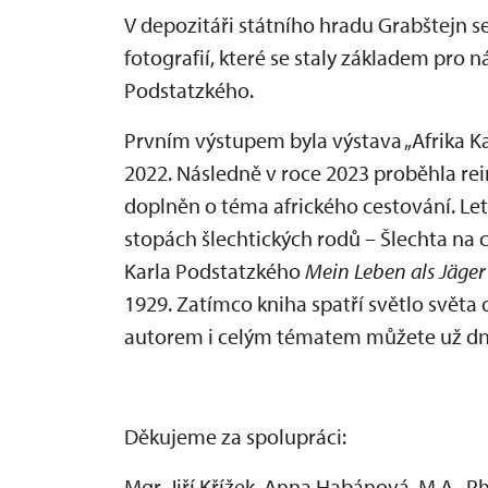
V depozitáři státního hradu Grabštejn 
fotografií, které se staly základem pro
Podstatzkého.
Prvním výstupem byla výstava „Afrika Ka
2022. Následně v roce 2023 proběhla rei
doplněn o téma afrického cestování. L
stopách šlechtických rodů – Šlechta na 
Karla Podstatzkého
Mein Leben als Jäger
1929. Zatímco kniha spatří světlo světa o
autorem i celým tématem můžete už dn
Děkujeme za spolupráci:
Mgr. Jiří Křížek, Anna Habánová, M.A., Ph