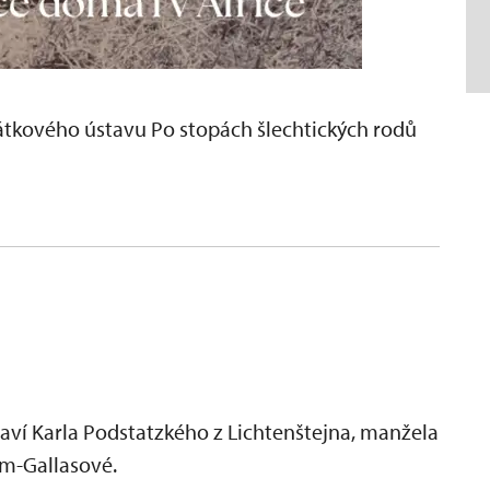
átkového ústavu Po stopách šlechtických rodů
aví Karla Podstatzkého z Lichtenštejna, manžela
am-Gallasové.