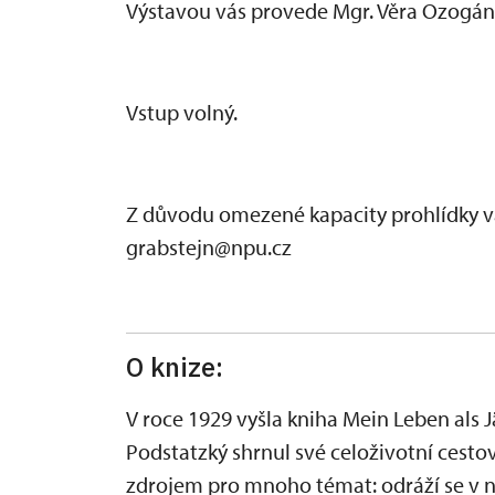
Výstavou vás provede Mgr. Věra Ozogán
Vstup volný.
Z důvodu omezené kapacity prohlídky vá
grabstejn@npu.cz
O knize:
V roce 1929 vyšla kniha Mein Leben als J
Podstatzký shrnul své celoživotní cesto
zdrojem pro mnoho témat: odráží se v ní 