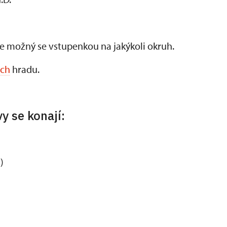
je možný se vstupenkou na jakýkoli okruh.
ách
hradu.
y se konají:
)