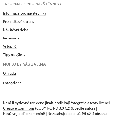
INFORMACE PRO NÁVŠTĚVNÍKY
Informace pro návštěvníky
Prohlídkové okruhy
Návštěvní doba
Rezervace
Vstupné
Tipy na výlety
MOHLO BY VÁS ZAJÍMAT
O hradu
Fotogalerie
Není-li výslovně uvedeno jinak, podléhají fotografie a texty
licenci
Creative Commons
(CC BY-NC-ND 3.0 CZ) (Uveďte autora |
Neužívejte dílo komerčně | Nezasahujte do díla). Při užití obsahu