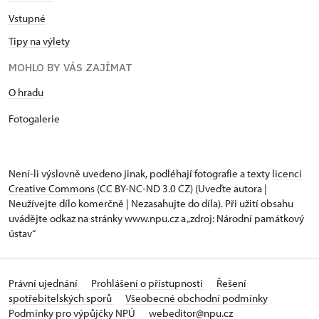
Vstupné
Tipy na výlety
MOHLO BY VÁS ZAJÍMAT
O hradu
Fotogalerie
Není-li výslovně uvedeno jinak, podléhají fotografie a texty
licenci
Creative Commons
(CC BY-NC-ND 3.0 CZ) (Uveďte autora |
Neužívejte dílo komerčně | Nezasahujte do díla). Při užití obsahu
uvádějte odkaz na stránky www.npu.cz a „zdroj: Národní památkový
ústav“
Právní ujednání
Prohlášení o přístupnosti
Řešení
spotřebitelských sporů
Všeobecné obchodní podmínky
Podmínky pro výpůjčky NPÚ
webeditor@npu.cz