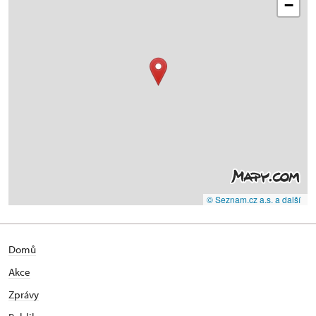
−
© Seznam.cz a.s. a další
Domů
Akce
Zprávy