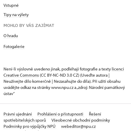
Vstupné
Tipy na výlety
MOHLO BY VÁS ZAJÍMAT
O hradu
Fotogalerie
Není-li výslovně uvedeno jinak, podléhají fotografie a texty
licenci
Creative Commons
(CC BY-NC-ND 3.0 CZ) (Uveďte autora |
Neužívejte dílo komerčně | Nezasahujte do díla). Při užití obsahu
uvádějte odkaz na stránky www.npu.cz a „zdroj: Národní památkový
ústav“
Právní ujednání
Prohlášení o přístupnosti
Řešení
spotřebitelských sporů
Všeobecné obchodní podmínky
Podmínky pro výpůjčky NPÚ
webeditor@npu.cz