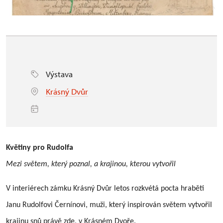
Výstava
Krásný Dvůr
Květiny pro Rudolfa
Mezi světem, který poznal, a krajinou, kterou vytvořil
V interiérech zámku Krásný Dvůr letos rozkvétá pocta hraběti
Janu Rudolfovi Černínovi, muži, který inspirován světem vytvořil
krajinu snů právě zde, v Krásném Dvoře.