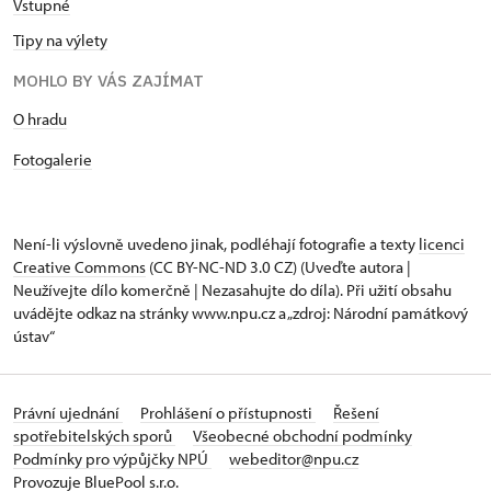
Vstupné
Tipy na výlety
MOHLO BY VÁS ZAJÍMAT
O hradu
Fotogalerie
Není-li výslovně uvedeno jinak, podléhají fotografie a texty
licenci
Creative Commons
(CC BY-NC-ND 3.0 CZ) (Uveďte autora |
Neužívejte dílo komerčně | Nezasahujte do díla). Při užití obsahu
uvádějte odkaz na stránky www.npu.cz a „zdroj: Národní památkový
ústav“
Právní ujednání
Prohlášení o přístupnosti
Řešení
spotřebitelských sporů
Všeobecné obchodní podmínky
Podmínky pro výpůjčky NPÚ
webeditor@npu.cz
Provozuje BluePool s.r.o.