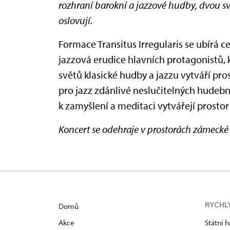
rozhraní barokní a jazzové hudby, dvou s
oslovují.
Formace Transitus Irregularis se ubírá c
jazzová erudice hlavních protagonistů, 
světů klasické hudby a jazzu vytváří pr
pro jazz zdánlivé neslučitelných hudebn
k zamyšlení a meditaci vytvářejí prostor
Koncert se odehraje v prostorách zámeck
RYCHL
Domů
Akce
Státní 