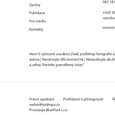
382 18 
Zprávy
+420 3
Publikace
rozmbe
Pro média
www.hr
Kontakty
Není-li výslovně uvedeno jinak, podléhají fotografie a
autora | Neužívejte dílo komerčně | Nezasahujte do dí
a „zdroj: Národní památkový ústav“
Právní ujednání
Prohlášení o přístupnosti
Ř
webeditor@npu.cz
Provozuje BluePool s.r.o.