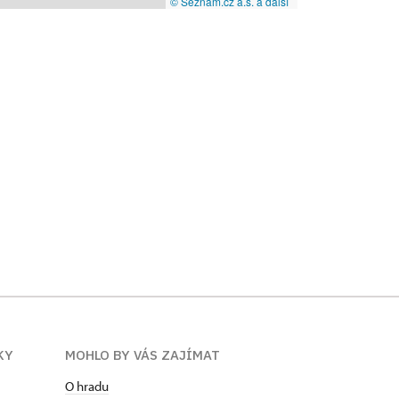
© Seznam.cz a.s. a další
KY
MOHLO BY VÁS ZAJÍMAT
O hradu