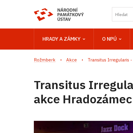
HRADY A ZÁMKY
O NPÚ
Rožmberk
Akce
Transitus Irregularis - 
Transitus Irregula
akce Hradozámec