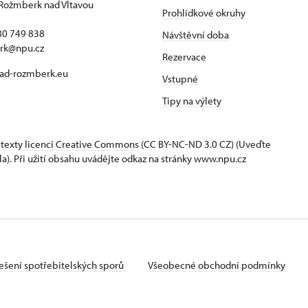
Rožmberk nad Vltavou
Prohlídkové okruhy
80 749 838
Návštěvní doba
rk@npu.cz
Rezervace
ad-rozmberk.eu
Vstupné
Tipy na výlety
 texty
licenci Creative Commons
(CC BY-NC-ND 3.0 CZ) (Uveďte
la). Při užití obsahu uvádějte odkaz na stránky www.npu.cz
ešení spotřebitelských sporů
Všeobecné obchodní podmínky