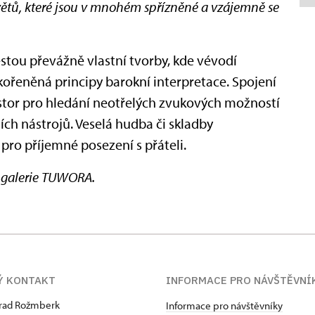
větů, které jsou v mnohém spřízněné a vzájemně se
estou převážně vlastní tvorby, kde vévodí
kořeněná principy barokní interpretace. Spojení
ostor pro hledání neotřelých zvukových možností
ích nástrojů. Veselá hudba či skladby
 pro příjemné posezení s přáteli.
é galerie TUWORA.
Ý KONTAKT
INFORMACE PRO NÁVŠTĚVNÍ
hrad Rožmberk
Informace pro návštěvníky