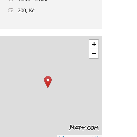
200,-Kč
+
−