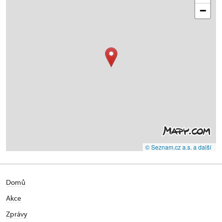
−
© Seznam.cz a.s. a další
Domů
Akce
Zprávy