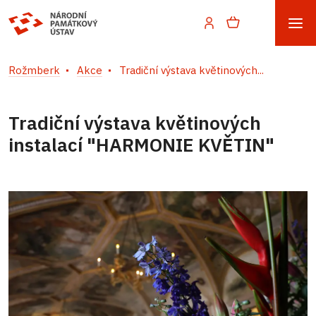
Rožmberk
Akce
Tradiční výstava květinových...
Tradiční výstava květinových
instalací "HARMONIE KVĚTIN"