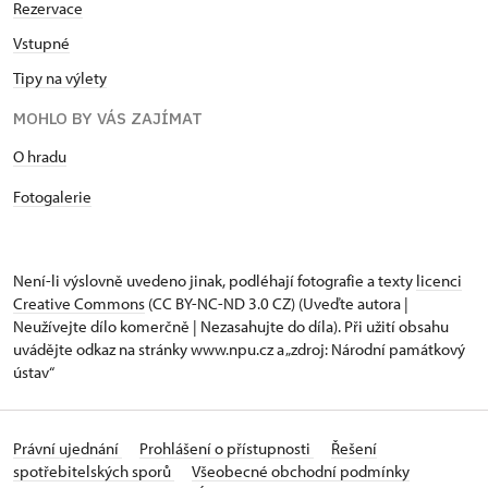
Rezervace
Vstupné
Tipy na výlety
MOHLO BY VÁS ZAJÍMAT
O hradu
Fotogalerie
Není-li výslovně uvedeno jinak, podléhají fotografie a texty
licenci
Creative Commons
(CC BY-NC-ND 3.0 CZ) (Uveďte autora |
Neužívejte dílo komerčně | Nezasahujte do díla). Při užití obsahu
uvádějte odkaz na stránky www.npu.cz a „zdroj: Národní památkový
ústav“
Právní ujednání
Prohlášení o přístupnosti
Řešení
spotřebitelských sporů
Všeobecné obchodní podmínky