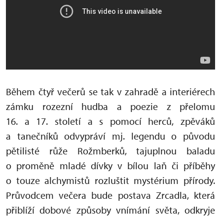
Během čtyř večerů se tak v zahradě a interiérech
zámku rozezní hudba a poezie z přelomu
16. a 17. století a s pomocí herců, zpěváků
a tanečníků odvypráví mj. legendu o původu
pětilisté růže Rožmberků, tajuplnou baladu
o proměně mladé dívky v bílou laň či příběhy
o touze alchymistů rozluštit mystérium přírody.
Průvodcem večera bude postava Zrcadla, která
přiblíží dobové způsoby vnímání světa, odkryje