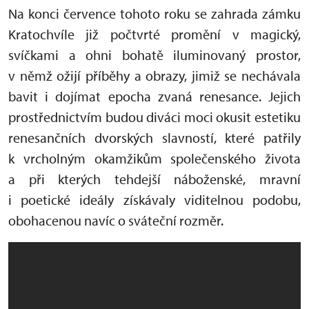
Na konci července tohoto roku se zahrada zámku
Kratochvíle již počtvrté promění v magický,
svíčkami a ohni bohatě iluminovaný prostor,
v němž ožijí příběhy a obrazy, jimiž se nechávala
bavit i dojímat epocha zvaná renesance. Jejich
prostřednictvím budou diváci moci okusit estetiku
renesančních dvorských slavností, které patřily
k vrcholným okamžikům společenského života
a při kterých tehdejší náboženské, mravní
i poetické ideály získávaly viditelnou podobu,
obohacenou navíc o sváteční rozměr.