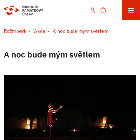
Rožmberk
Akce
A noc bude mým světlem
A noc bude mým světlem