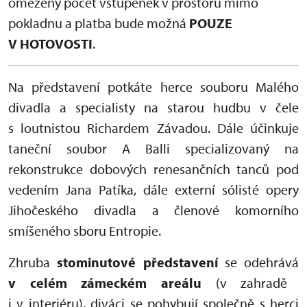
omezený počet vstupenek v prostoru mimo
pokladnu a platba bude možná
POUZE
V HOTOVOSTI
.
Na představení potkáte herce souboru Malého
divadla a specialisty na starou hudbu v čele
s loutnistou Richardem Závadou. Dále účinkuje
taneční soubor A Balli specializovaný na
rekonstrukce dobových renesančních tanců pod
vedením Jana Patíka, dále externí sólisté opery
Jihočeského divadla a členové komorního
smíšeného sboru Entropie.
Zhruba
stominutové představení
se odehrává
v celém zámeckém areálu
(v zahradě
i v interiéru), diváci se pohybují společně s herci