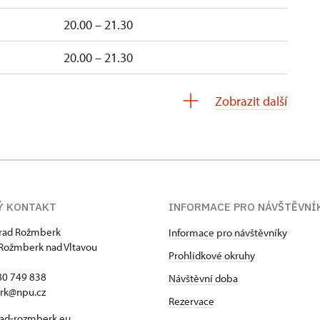
20.00 – 21.30
20.00 – 21.30
20.00 – 21.30
Zobrazit další
20.00 – 21.30
20.00 – 21.30
Ý KONTAKT
INFORMACE PRO NÁVŠTĚVNÍ
hrad Rožmberk
Informace pro návštěvníky
Rožmberk nad Vltavou
Prohlídkové okruhy
80 749 838
Návštěvní doba
rk@npu.cz
Rezervace
ad-rozmberk.eu