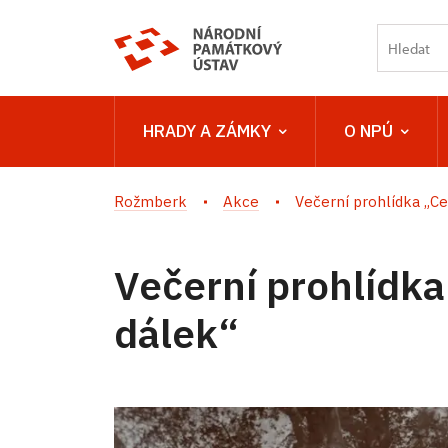
HRADY A ZÁMKY
O NPÚ
Rožmberk
Akce
Večerní prohlídka „Ces
Večerní prohlídka
dálek“