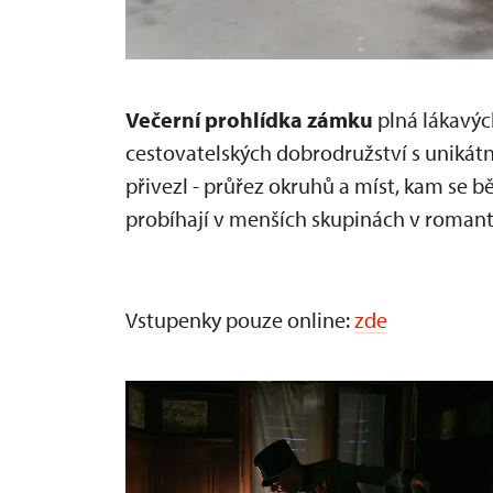
Večerní prohlídka zámku
plná lákavýc
cestovatelských dobrodružství s unikát
přivezl - průřez okruhů a míst, kam se 
probíhají v menších skupinách v romanti
Vstupenky pouze online:
zde