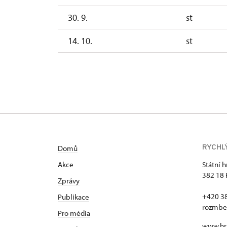
30. 9.
st
14. 10.
st
28. 10.
st
11. 11.
st
25. 11.
st
RYCHL
Domů
Akce
Státní 
382 18 
Zprávy
+420 3
Publikace
rozmbe
Pro média
www.hr