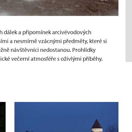
h dálek a připomínek arcivévodových
ními a nesmírně vzácnými předměty, které si
běžně návštěvníci nedostanou. Prohlídky
cké večerní atmosféře s oživlými příběhy.