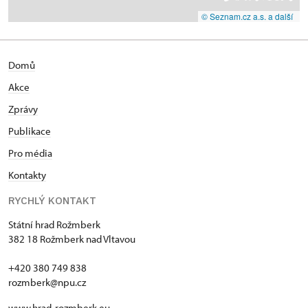
© Seznam.cz a.s. a další
Domů
Akce
Zprávy
Publikace
Pro média
Kontakty
RYCHLÝ KONTAKT
Státní hrad Rožmberk
382 18 Rožmberk nad Vltavou
+420 380 749 838
rozmberk@npu.cz
www.hrad-rozmberk.eu