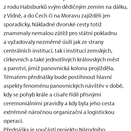
z rodu Habsburků svým dědičným zemím na dálku,
z Vídně, a do Čech či na Moravu zajížděli jen
sporadicky. Nákladné dvorské cesty totiž
znamenaly nemalou zátěž pro státní pokladnu
a vyžadovaly nezměrné úsilí jak ze strany
centrálních institucí, tak i institucí zemských,
církevních a také jednotlivých královských měst
a panství, jimiž panovnická kolona projížděla.
Tématem přednášky bude postihnout hlavní
aspekty fenoménu panovnických návštěv v době,
kdy se pohyb krále a císaře řídil přísnými
ceremoniálními pravidly a kdy byla jeho cesta
extrémně náročnou organizační a logistickou
operací.
Přednáška je součástí projektu Národního