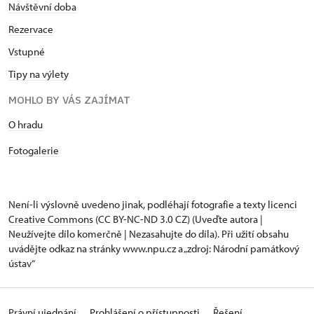
Návštěvní doba
Rezervace
Vstupné
Tipy na výlety
MOHLO BY VÁS ZAJÍMAT
O hradu
Fotogalerie
Není-li výslovně uvedeno jinak, podléhají fotografie a texty
licenci
Creative Commons
(CC BY-NC-ND 3.0 CZ) (Uveďte autora |
Neužívejte dílo komerčně | Nezasahujte do díla). Při užití obsahu
uvádějte odkaz na stránky www.npu.cz a „zdroj: Národní památkový
ústav“
Právní ujednání
Prohlášení o přístupnosti
Řešení