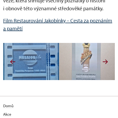
věže, která shrnuje všechny poznatky o historii
i obnově této významné středověké památky.
Film Restaurování Jakobínky – Cesta za poznáním
a pamětí
Domů
Akce