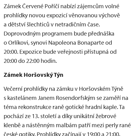
Zámek Červené Poříčí nabízí zájemcům volné
prohlídky novou expozicí věnovanou výchově
a dětství šlechticů v netradičním čase.
Doprovodným programem bude přednáška
o Orlíkovi, synovi Napoleona Bonaparte od
20:00. Expozice bude veřejnosti přístupná od
20:00 do 22:00 hodin.
Zámek Horšovský Týn
Večerní prohlídky na zámku v Horšovském Týně
s kastelánem Janem Rosendorfským se zaměří na
téma rekonstrukce raně gotické hradní kaple. Ta
pochází ze 13. století a díky unikátní žebrové
klenbě a nástěnným malbám patří mezi perly rané
české gotiky. Prohlídky začínají v 19:00 a 21:00.