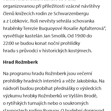
organizovanou při příležitosti vzácné návštěvy
členů knížecích rodin ze Schwarzenbergu
a z Lobkovic. Roli nevěsty sehrála schovanka
hraběnky Terezie Buquoyové Rosalie Apfalterová“,
vysvětluje kastelán Jan Smolík. Od 19:00 do
22:00 se budou konat noční prohlídky
hradu s průvodci v historických kostýmech.
Hrad Rožmberk
Na programu hradu Rožmberk jsou večerní
prohlídky hradních interiérů a věže Jakobínka. Na
nádvoří budou probíhat přednášky o výsledcích
výzkumu hrobky Rožmberků ve Vyšším Brodě,
o rytířských turnajích nebo o soukromých
slavnostech rodiny Buquoy. O hudební doprovod