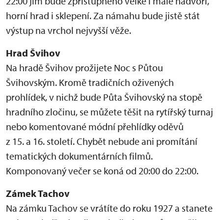
22:00 jim bude zpřístupněno velké i malé nádvoří,
horní hrad i sklepení. Za námahu bude jistě stát
výstup na vrchol nejvyšší věže.
Hrad Švihov
Na hradě Švihov prožijete Noc s Půtou
Švihovským. Kromě tradičních oživených
prohlídek, v nichž bude Půta Švihovský na stopě
hradního zločinu, se můžete těšit na rytířský turnaj
nebo komentované módní přehlídky oděvů
z 15. a 16. století. Chybět nebude ani promítání
tematických dokumentárních filmů.
Komponovaný večer se koná od 20:00 do 22:00.
Zámek Tachov
Na zámku Tachov se vrátíte do roku 1927 a stanete