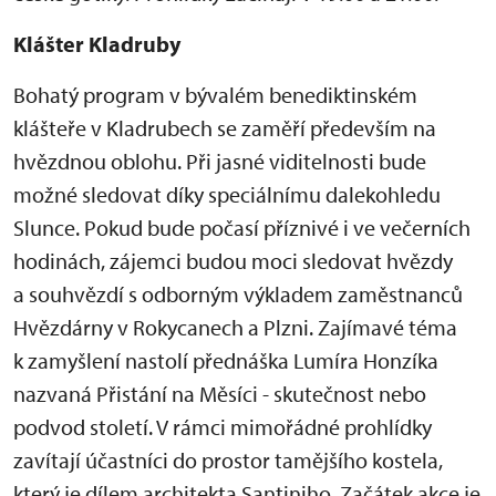
Klášter Kladruby
Bohatý program v bývalém benediktinském
klášteře v Kladrubech se zaměří především na
hvězdnou oblohu. Při jasné viditelnosti bude
možné sledovat díky speciálnímu dalekohledu
Slunce. Pokud bude počasí příznivé i ve večerních
hodinách, zájemci budou moci sledovat hvězdy
a souhvězdí s odborným výkladem zaměstnanců
Hvězdárny v Rokycanech a Plzni. Zajímavé téma
k zamyšlení nastolí přednáška Lumíra Honzíka
nazvaná Přistání na Měsíci - skutečnost nebo
podvod století. V rámci mimořádné prohlídky
zavítají účastníci do prostor tamějšího kostela,
který je dílem architekta Santiniho. Začátek akce je