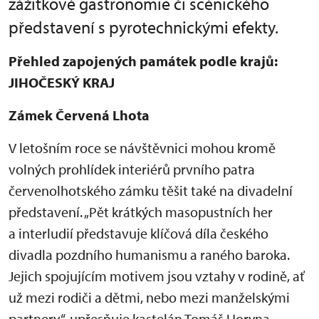
zážitkové gastronomie či scénického
představení s pyrotechnickými efekty.
Přehled zapojených památek podle krajů:
JIHOČESKÝ KRAJ
Zámek Červená Lhota
V letošním roce se návštěvnici mohou kromě
volných prohlídek interiérů prvního patra
červenolhotského zámku těšit také na divadelní
představení. „Pět krátkých masopustních her
a interludií představuje klíčová díla českého
divadla pozdního humanismu a raného baroka.
Jejich spojujícím motivem jsou vztahy v rodině, ať
už mezi rodiči a dětmi, nebo mezi manželskými
partnery“, upřesňuje kastelán Tomáš Horyna.