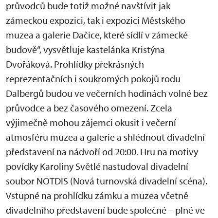
průvodců bude totiž možné navštívit jak
zámeckou expozici, tak i expozici Městského
muzea a galerie Dačice, které sídlí v zámecké
budově“, vysvětluje kastelánka Kristýna
Dvořáková. Prohlídky překrásných
reprezentačních i soukromých pokojů rodu
Dalbergů budou ve večerních hodinách volné bez
průvodce a bez časového omezení. Zcela
výjimečně mohou zájemci okusit i večerní
atmosféru muzea a galerie a shlédnout divadelní
představení na nádvoří od 20:00. Hru na motivy
povídky Karoliny Světlé nastudoval divadelní
soubor NOTDIS (Nová turnovská divadelní scéna).
Vstupné na prohlídku zámku a muzea včetně
divadelního představení bude společné – plné ve