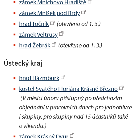
zámek Mnichovo Hradiště
zámek Mníšek pod Brdy
hrad Točník
(otevřeno od 1. 3.)
zámek Veltrusy
hrad Žebrák
(otevřeno od 1. 3.)
Ústecký kraj
hrad Házmburk
kostel Svatého Floriána Krásné Březno
(V měsíci únoru přístupný po předchozím
objednání v pracovních dnech pro jednotlivce
i skupiny, pro skupiny nad 15 účastníků také
o víkendu.)
zámek Krásný Dvůr