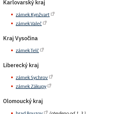
Karlovarský kraj
zámek Kynžvart
zámek Valeč
Kraj Vysočina
zámek Telč
Liberecký kraj
zámek Sychrov
zámek Zákupy
Olomoucký kraj
hrad Bouzov
(otevřeno od 1. 3.)