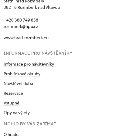
Státní hrad Rožmberk
382 18 Rožmberk nad Vltavou
+420 380 749 838
rozmberk@npu.cz
www.hrad-rozmberk.eu
INFORMACE PRO NÁVŠTĚVNÍKY
Informace pro návštěvníky
Prohlídkové okruhy
Návštěvní doba
Rezervace
Vstupné
Tipy na výlety
MOHLO BY VÁS ZAJÍMAT
O hradu