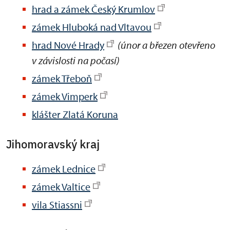
hrad a zámek Český Krumlov
zámek Hluboká nad Vltavou
hrad Nové Hrady
(únor a březen otevřeno
v závislosti na počasí)
zámek Třeboň
zámek Vimperk
klášter Zlatá Koruna
Jihomoravský kraj
zámek Lednice
zámek Valtice
vila Stiassni