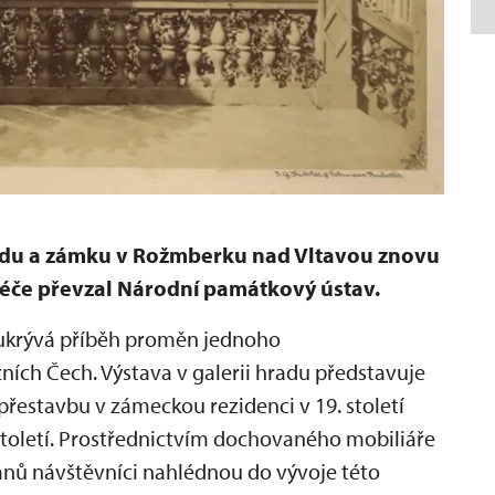
radu a zámku v Rožmberku nad Vltavou znovu
é péče převzal Národní památkový ústav.
ukrývá příběh proměn jednoho
žních Čech. Výstava v galerii hradu představuje
přestavbu v zámeckou rezidenci v 19. století
 století. Prostřednictvím dochovaného mobiliáře
plánů návštěvníci nahlédnou do vývoje této