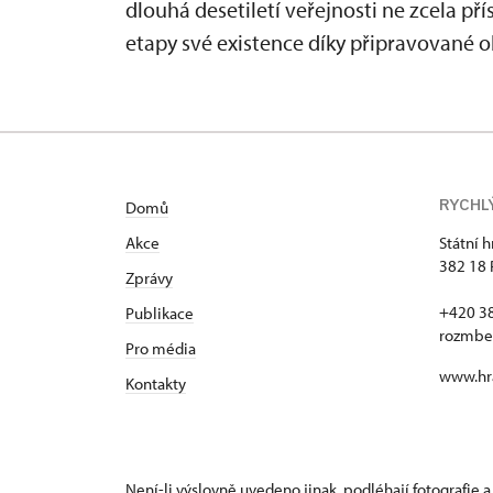
dlouhá desetiletí veřejnosti ne zcela p
etapy své existence díky připravované 
RYCHL
Domů
Akce
Státní 
382 18 
Zprávy
+420 3
Publikace
rozmbe
Pro média
www.hr
Kontakty
Není-li výslovně uvedeno jinak, podléhají fotografie a