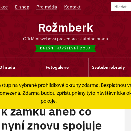
kce
E-shop
Pro média
Kontakt
Rožmberk
oficiální webová prezentace státního hradu
DNEŠNÍ NÁVŠTĚVNÍ DOBA
O hradu
Fotogalerie
Svatební obřady
e vstup na vybrané prohlídkové okruhy zdarma. Bezplatnou v
mku aneb co doba...
 je omezená. Zdarma budou zpřístupněny tyto návštěvnické 
pokoje.
 k zámku aneb co
 nyní znovu spojuje