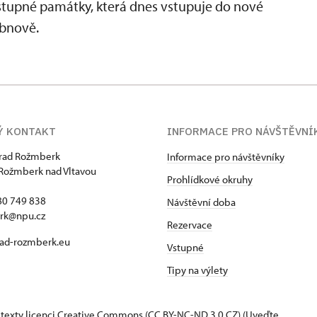
řístupné památky, která dnes vstupuje do nové
obnově.
Ý KONTAKT
INFORMACE PRO NÁVŠTĚVNÍ
hrad Rožmberk
Informace pro návštěvníky
Rožmberk nad Vltavou
Prohlídkové okruhy
80 749 838
Návštěvní doba
rk@npu.cz
Rezervace
ad-rozmberk.eu
Vstupné
Tipy na výlety
 texty
licenci Creative Commons
(CC BY-NC-ND 3.0 CZ) (Uveďte