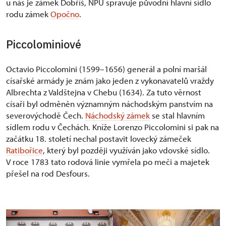
u nás je zámek Dobříš, NPÚ spravuje původní hlavní sídlo
rodu zámek
Opočno
.
Piccolominiové
Octavio Piccolomini (1599–1656) generál a polní maršál
císařské armády je znám jako jeden z vykonavatelů vraždy
Albrechta z Valdštejna v Chebu (1634). Za tuto věrnost
císaři byl odměněn významným náchodským panstvím na
severovýchodě Čech.
Náchodský zámek
se stal hlavním
sídlem rodu v Čechách. Kníže Lorenzo Piccolomini si pak na
začátku 18. století nechal postavit lovecký zámeček
Ratibořice
, který byl později využíván jako vdovské sídlo.
V roce 1783 tato rodová linie vymřela po meči a majetek
přešel na rod Desfours.