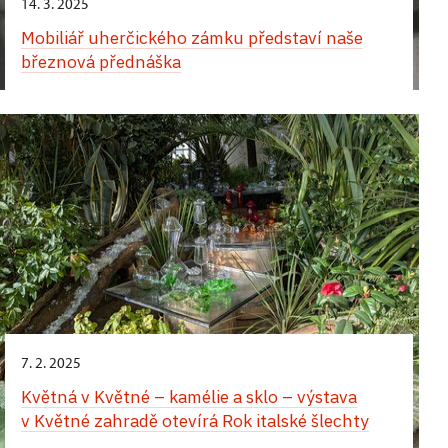
14. 3. 2025
Mobiliář uherčického zámku představí naše
březnová přednáška
7. 2. 2025
Květná v Květné – kamélie a sklo – výstava
v Květné zahradě otevírá Rok italské šlechty