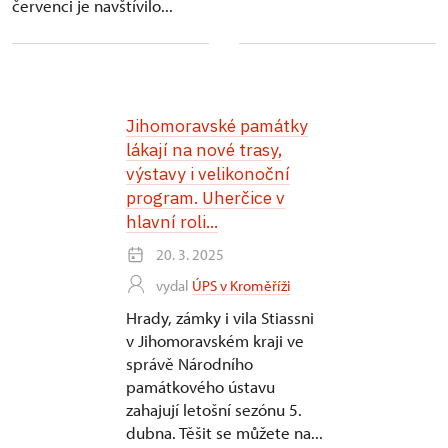
červenci je navštívilo...
Jihomoravské památky
lákají na nové trasy,
výstavy i velikonoční
program. Uherčice v
hlavní roli...
20. 3. 2025
vydal
ÚPS v Kroměříži
Hrady, zámky i vila Stiassni
v Jihomoravském kraji ve
správě Národního
památkového ústavu
zahajují letošní sezónu 5.
dubna. Těšit se můžete na...