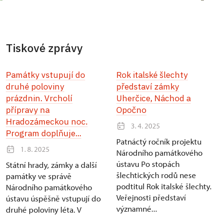
Tiskové zprávy
Památky vstupují do
Rok italské šlechty
druhé poloviny
představí zámky
prázdnin. Vrcholí
Uherčice, Náchod a
přípravy na
Opočno
Hradozámeckou noc.
3. 4. 2025
Program doplňuje...
Patnáctý ročník projektu
1. 8. 2025
Národního památkového
ústavu Po stopách
Státní hrady, zámky a další
šlechtických rodů nese
památky ve správě
podtitul Rok italské šlechty.
Národního památkového
Veřejnosti představí
ústavu úspěšně vstupují do
významné...
druhé poloviny léta. V