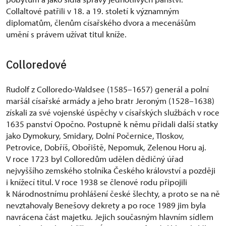
Collaltové patřili v 18. a 19. století k významným
diplomatům, členům císařského dvora a mecenášům
umění s právem užívat titul kníže.
Colloredové
Rudolf z Colloredo-Waldsee (1585–1657) generál a polní
maršál císařské armády a jeho bratr Jeroným (1528–1638)
získali za své vojenské úspěchy v císařských službách v roce
1635 panství Opočno. Postupně k němu přidali další statky
jako Dymokury, Smidary, Dolní Počernice, Tloskov,
Petrovice, Dobříš, Obořiště, Nepomuk, Zelenou Horu aj.
V roce 1723 byl Colloredům udělen dědičný úřad
nejvyššího zemského stolníka Českého království a později
i knížecí titul. V roce 1938 se členové rodu připojili
k Národnostnímu prohlášení české šlechty, a proto se na ně
nevztahovaly Benešovy dekrety a po roce 1989 jim byla
navrácena část majetku. Jejich současným hlavním sídlem