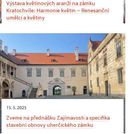
Výstava květinových aranží na zámku
apartmánu v západním křídle zámku
Kratochvíle: Harmonie květin – Renesanční
umělci a květiny
Jedinečný zážitek vás čeká během Hradozámecké
noci na zámku v Uherčicích – kouzlo historie,
hudby, tance a chutí! Přes den vás uchvátí
vystoupení tanečnic a tanečníků v nádherných
dobových kostýmech. Na arkádovém nádvoří si
můžete vychutnat autentickou italskou pizzu,
osvěžující zmrzlinu a lahodné míchané nápoje.
Večerní atmosféra vás přenese do jiné epochy.
Zámecké komnaty ozáří jemné světlo svíček
a Banketní sál ožije tóny historické hudby. Projděte
se slavnostně vyzdobenými interiéry, nechte se
unést květinovou vůní a jedinečným kouzlem
tohoto místa. Nezapomenutelný večer završí
15. 5. 2025
velkolepá světelná show.
Zveme na přednášku Zajímavosti a specifika
stavební obnovy uherčického zámku
24. srpna,
zámek Opočno