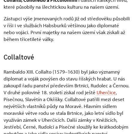
které působily na šlechtickou kulturu na našem území.
Zástupci výše jmenovaných rodů již od středověku působili
v říši i ve službách Habsburků většinou jako diplomaté
nebo vojáci. První majetky na našem území však získali až
během třicetileté války.
Collaltové
Rambaldo XIII. Collalto (1579–1630) byl jako významný
diplomat a voják povýšen do stavu říšských hrabat. U nás
zakoupil řadu panství především Brtnici, Rudolec a Černou.
V druhé polovině 18. století získal rod ještě
Uherčice
,
Písečnou, Slavětín a Okříšky. Collaltové patřili mezi deset
největších vlastníků půdy na Moravě. Hlavním sídlem
moravské větve rodu se stala Brtnice, jako letní sídlo byl
využíván zámek v Uherčicích. Další zámky v Kněžicích,
Jestřebí, Černé, Rudolci a Písečné sloužily ke krátkodobým
pobytům a jako sídla správy jednotlivých panství.